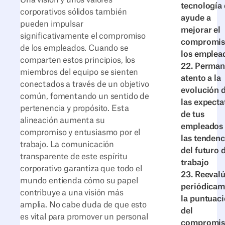
Una visión y unos valores
tecnología
corporativos sólidos también
ayude a
pueden impulsar
mejorar el
significativamente el compromiso
compromis
de los empleados. Cuando se
los emplea
comparten estos principios, los
22. Perma
miembros del equipo se sienten
atento a la
conectados a través de un objetivo
evolución 
común, fomentando un sentido de
las expecta
pertenencia y propósito. Esta
de tus
alineación aumenta su
empleados 
compromiso y entusiasmo por el
las tendenc
trabajo. La comunicación
del futuro 
transparente de este espíritu
trabajo
corporativo garantiza que todo el
23. Reeval
mundo entienda cómo su papel
periódicam
contribuye a una visión más
la puntuac
amplia. No cabe duda de que esto
del
es vital para promover un personal
compromis