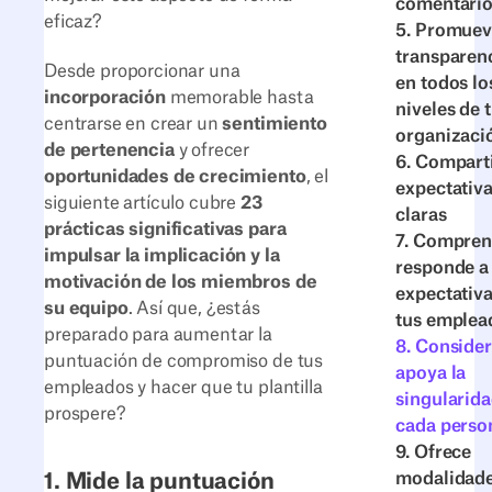
comentario
eficaz?
5. Promuev
transparen
Desde proporcionar una
en todos lo
incorporación
memorable hasta
niveles de 
centrarse en crear un
sentimiento
organizaci
de pertenencia
y ofrecer
6. Compart
oportunidades de crecimiento
, el
expectativ
siguiente artículo cubre
23
claras
prácticas significativas para
7. Compren
impulsar la implicación y la
responde a 
motivación de los miembros de
expectativa
su equipo
. Así que, ¿estás
tus emplea
preparado para aumentar la
8. Consider
puntuación de compromiso de tus
apoya la
empleados y hacer que tu plantilla
singularida
prospere?
cada perso
9. Ofrece
modalidade
1. Mide la puntuación