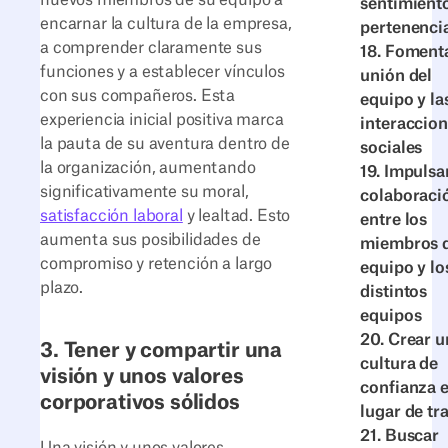
nuevos miembros de su equipo a
sentimient
encarnar la cultura de la empresa,
pertenenci
a comprender claramente sus
18. Fomenta
funciones y a establecer vínculos
unión del
con sus compañeros. Esta
equipo y la
experiencia inicial positiva marca
interaccio
la pauta de su aventura dentro de
sociales
la organización, aumentando
19. Impulsar
significativamente su moral,
colaboraci
satisfacción laboral
y lealtad. Esto
entre los
aumenta sus posibilidades de
miembros 
compromiso y retención a largo
equipo y lo
plazo.
distintos
equipos
20. Crear u
3. Tener y compartir una
cultura de
visión y unos valores
confianza e
corporativos sólidos
lugar de tr
21. Buscar