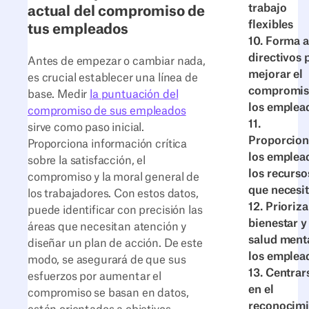
trabajo
actual del compromiso de
flexibles
tus empleados
10. Forma a
directivos 
Antes de empezar o cambiar nada,
mejorar el
es crucial establecer una línea de
compromis
base. Medir
la puntuación del
los emplea
compromiso de sus empleados
11.
sirve como paso inicial.
Proporcion
Proporciona información crítica
los emplea
sobre la satisfacción, el
los recurso
compromiso y la moral general de
que necesi
los trabajadores. Con estos datos,
12. Prioriza
puede identificar con precisión las
bienestar y 
áreas que necesitan atención y
salud ment
diseñar un plan de acción. De este
los emplea
modo, se asegurará de que sus
13. Centrar
esfuerzos por aumentar el
en el
compromiso se basan en datos,
reconocimi