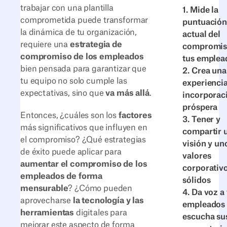
trabajar con una plantilla
1. Mide la
comprometida puede transformar
puntuación
la dinámica de tu organización,
actual del
requiere una
estrategia de
compromis
compromiso de los empleados
tus emplea
bien pensada para garantizar que
2. Crea una
tu equipo no solo cumple las
experienci
expectativas, sino que
va más allá
.
incorporac
próspera
Entonces, ¿cuáles son los
factores
3. Tener y
más significativos que influyen en
compartir 
el compromiso? ¿Qué estrategias
visión y un
de éxito puede aplicar para
valores
aumentar el compromiso de los
corporativ
empleados de forma
sólidos
mensurable
? ¿Cómo pueden
4. Da voz a
aprovecharse
la tecnología y las
empleados 
herramientas
digitales para
escucha su
mejorar este aspecto de forma