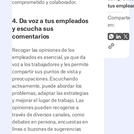
comprometido y colaborador.
tus emplea
Comparte
4. Da voz a tus empleados
en:
y escucha sus
comentarios
WhatsApp
LinkedI
X (Tw
Enlace al ar
Recoger las opiniones de los
empleados es esencial, ya que da
voz a los trabajadores y les permite
compartir sus puntos de vista y
preocupaciones. Escuchando
activamente, puede abordar los
problemas, adaptar las estrategias
y mejorar el lugar de trabajo. Las
opiniones pueden recogerse a
través de diversos canales, como
debates en persona, encuestas en
línea o buzones de sugerencias