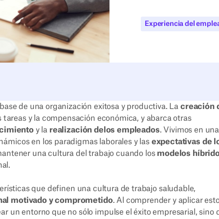
Experiencia del emple
 base de una organización exitosa y productiva. La
creación 
as tareas y la compensación económica, y abarca otras
ecimiento
y la
realización de
los empleados
. Vivimos en un
námicos en los paradigmas laborales y las
expectativas de l
mantener una cultura del trabajo cuando los
modelos híbrido
nal.
erísticas que definen una cultura de trabajo saludable,
nal motivado y comprometido
. Al comprender y aplicar est
ar un entorno que no sólo impulse el éxito empresarial, sino