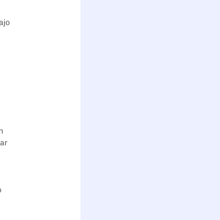
ajo
n
jar
o