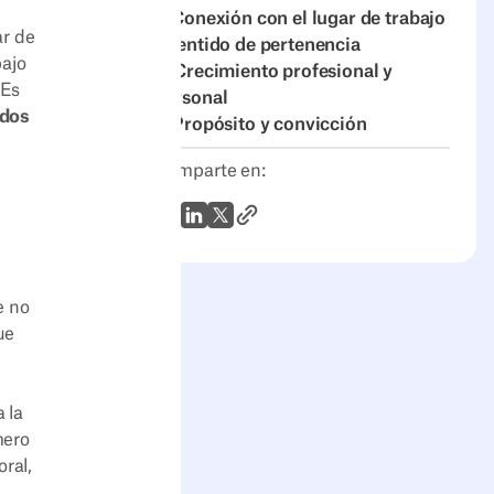
7. Conexión con el lugar de trabajo
ar de
y sentido de pertenencia
bajo
8. Crecimiento profesional y
 Es
personal
ados
9. Propósito y convicción
Comparte en:
Enlace al artículo
WhatsApp
LinkedIn
X (Twitter)
e no
ue
a la
mero
ral,