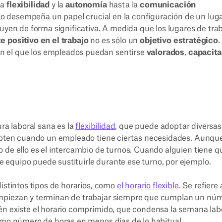
la
flexibilidad
y la
autonomía
hasta la
comunicación
o desempeña un papel crucial en la configuración de un lug
buyen de forma significativa. A medida que los lugares de tra
 positivo en el trabajo
no es sólo un
objetivo estratégico
.
en el que los empleados puedan sentirse
valorados
,
capacit
ura laboral sana es la
flexibilidad
, que puede adoptar diversas
dapten cuando un empleado tiene ciertas necesidades. Aunqu
 de ello es el intercambio de turnos. Cuando alguien tiene q
equipo puede sustituirle durante ese turno, por ejemplo.
distintos tipos de horarios, como
el horario flexible
. Se refiere 
empiezan y terminan de trabajar siempre que cumplan un nú
én existe el horario comprimido, que condensa la semana labo
ismo número de horas en menos días de lo habitual.