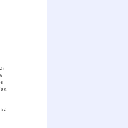
car
a
os
ía a
go a