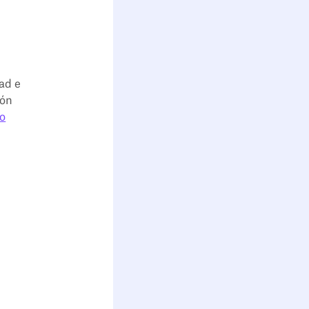
ad e
ión
vo