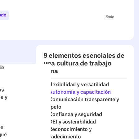
ado
5
min
9 elementos esenciales de
una cultura de trabajo
de
sana
a
1. Flexibilidad y versatilidad
os
2. Autonomía y capacitación
s y
3. Comunicación transparente y
respeto
4. Confianza y seguridad
5. DEI y sostenibilidad
os
6. Reconocimiento y
 que
agradecimiento