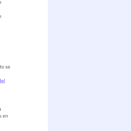
e
e
sto se
s
del
a
s en