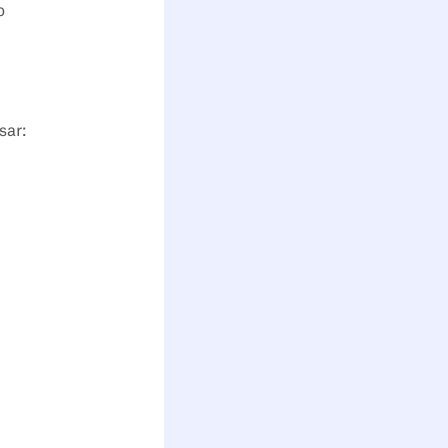
o
sar: