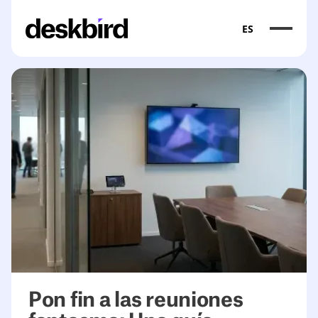
ES
<table><thead><tr><th>Problem</th><th>What happens</th>
Pon fin a las reuniones