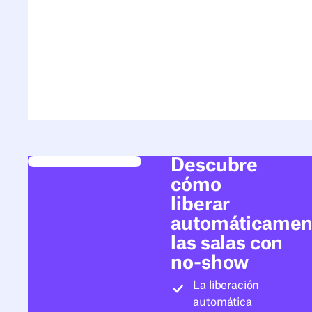
Descubre
cómo
liberar
automáticamen
las salas con
no-show
La liberación
automática