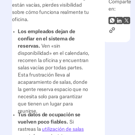
Comparte
están vacías, pierdes visibilidad
en:
sobre cómo funciona realmente tu
oficina.
WhatsApp
LinkedI
X (Tw
Enlace al ar
Los empleados dejan de
confiar en el sistema de
reservas.
Ven «sin
disponibilidad» en el calendario,
recorren la oficina y encuentran
salas vacías por todas partes.
Esta frustración lleva al
acaparamiento de salas, donde
la gente reserva espacio que no
necesita solo para garantizar
que tienen un lugar para
reunirse.
Tus datos de ocupación se
vuelven poco fiables.
Si
rastreas la
utilización de salas