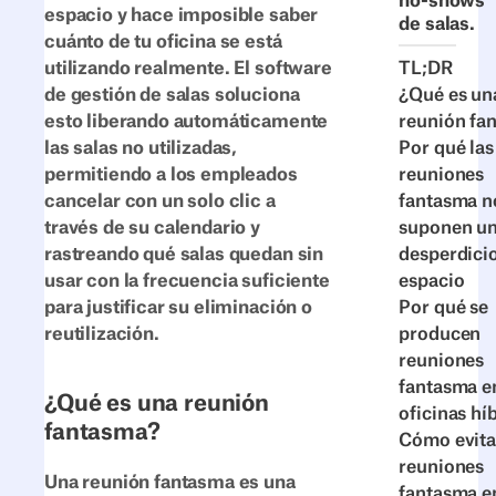
no-shows
espacio y hace imposible saber
de salas.
cuánto de tu oficina se está
TL;DR
utilizando realmente. El software
¿Qué es un
de gestión de salas soluciona
reunión fa
esto liberando automáticamente
Por qué las
las salas no utilizadas,
reuniones
permitiendo a los empleados
fantasma n
cancelar con un solo clic a
suponen u
través de su calendario y
desperdici
rastreando qué salas quedan sin
espacio
usar con la frecuencia suficiente
Por qué se
para justificar su eliminación o
producen
reutilización.
reuniones
fantasma en
¿Qué es una reunión
oficinas hí
fantasma?
Cómo evita
reuniones
Una reunión fantasma es una
fantasma e