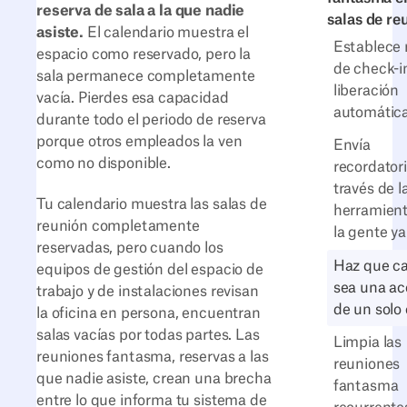
reserva de sala a la que nadie
salas de re
asiste.
El calendario muestra el
Establece 
espacio como reservado, pero la
de check-i
sala permanece completamente
liberación
vacía. Pierdes esa capacidad
automátic
durante todo el periodo de reserva
porque otros empleados la ven
Envía
como no disponible.
recordatori
través de l
Tu calendario muestra las salas de
herramien
reunión completamente
la gente ya 
reservadas, pero cuando los
Haz que ca
equipos de gestión del espacio de
sea una ac
trabajo y de instalaciones revisan
de un solo 
la oficina en persona, encuentran
salas vacías por todas partes. Las
Limpia las
reuniones fantasma, reservas a las
reuniones
que nadie asiste, crean una brecha
fantasma
entre lo que informa tu sistema de