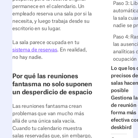
Paso 3: Li
permanece en el calendario. Un
automátic
empleado reserva una sala por si la
la sala cu
necesita, y luego trabaja desde su
nadie se p
escritorio en su lugar.
Paso 4: Ra
La sala parece ocupada en tu
las ausenc
sistema de reservas
. En realidad,
analíticas 
no hay nadie.
ocupación
Lo que los 
Por qué las reuniones
precisos de
salas hace
fantasma no solo suponen
posible
un desperdicio de espacio
Gestiona la
de reunión
Las reuniones fantasma crean
forma más
problemas que van mucho más
efectiva co
allá de una única sala vacía.
deskbird
Cuando tu calendario muestra
salas reservadas que, sin embargo,