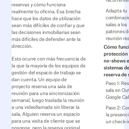
recurrente
reservas y cómo funciona
Adapta tu
realmente tu oficina. Esa brecha
combinaci
hace que los datos de utilización
salas a los
sean más difíciles de confiar y que
patrones d
las decisiones inmobiliarias sean
reunión re
más difíciles de defender ante la
dirección.
Cómo funci
protección
Esto ocurre con más frecuencia de
no-shows e
la que la mayoría de los equipos de
sistemas d
gestión del espacio de trabajo se
reserva de 
dan cuenta. Un equipo de
Paso 1: Res
proyecto reserva una sala de
sala en Ou
reunión para una sincronización
Google Ca
semanal, luego traslada la reunión
a una videollamada sin liberar la
Paso 2: Co
sala. Alguien reserva un espacio
la presenc
para una visita de cliente que se
un check-i
pospone, pero la reserva original