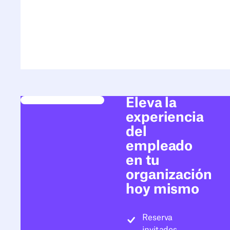
Eleva la
experiencia
del
empleado
en tu
organización
hoy mismo
Reserva