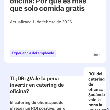
oficina: Por qué es más
que solo comida gratis
Actualizado:
11 de febrero de 2026
Experiencia del empleado
3
min
ROI del
TL;DR: ¿Vale la pena
catering
invertir en catering de
de
oficina:
oficina?
¿cuándo
vale la
El catering de oficina puede
pena la
ofrecer un ROI positivo, pero