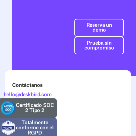
Reserva un de
Reserva un
demo
Prueba sin co
Prueba sin
compromiso
Contáctanos
hello@deskbird.com
Certificado SOC
2 Tipo 2
Totalmente
conforme con el
RGPD