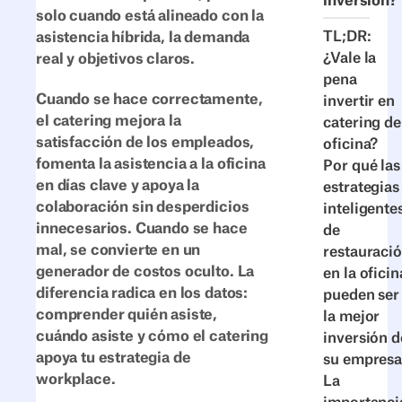
inversión?
solo cuando está alineado con la
TL;DR:
asistencia híbrida, la demanda
¿Vale la
real y objetivos claros.
pena
Cuando se hace correctamente,
invertir en
el catering mejora la
catering de
satisfacción de los empleados,
oficina?
fomenta la asistencia a la oficina
Por qué las
en días clave y apoya la
estrategias
colaboración sin desperdicios
inteligente
innecesarios. Cuando se hace
de
mal, se convierte en un
restauraci
generador de costos oculto. La
en la oficin
diferencia radica en los datos:
pueden ser
comprender quién asiste,
la mejor
cuándo asiste y cómo el catering
inversión d
apoya tu estrategia de
su empresa
workplace.
La