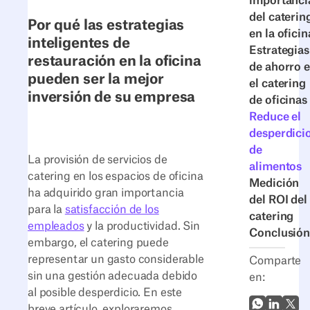
importanci
del caterin
Por qué las estrategias
en la oficin
inteligentes de
Estrategias
restauración en la oficina
de ahorro 
pueden ser la mejor
el catering
inversión de su empresa
de oficinas
Reduce el
desperdici
de
La provisión de servicios de
alimentos
catering en los espacios de oficina
Medición
ha adquirido gran importancia
del ROI del
para la
satisfacción de los
catering
empleados
y la productividad. Sin
Conclusión
embargo, el catering puede
representar un gasto considerable
Comparte
sin una gestión adecuada debido
en:
al posible desperdicio. En este
WhatsApp
LinkedI
X (Tw
breve artículo, exploraremos