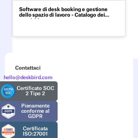
Software di desk booking e gestione
dello spazio di lavoro - Catalogo dei
requisiti
Scarica la nostra checklist Excel
modificabile con le funzionalità
indispensabili per il software di
prenotazione delle scrivanie e di gestione
dello spazio di lavoro.
Contattaci
hello@deskbird.com
Certificato SOC
2 Tipo 2
Pienamente
conforme al
GDPR
Certificata
ISO:27001