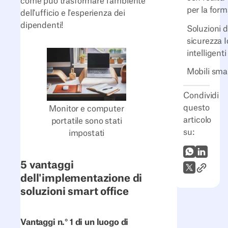
come può trasformare l'ambiente
per la for
dell'ufficio e l'esperienza dei
dipendenti!
Soluzioni d
sicurezza 
intelligenti
Mobili sma
Condividi
questo
Monitor e computer
articolo
portatile sono stati
su:
impostati
WhatsApp
LinkedI
5 vantaggi
Link all'
X (Twitter)
dell'implementazione di
soluzioni smart office
Vantaggi n.° 1 di un luogo di