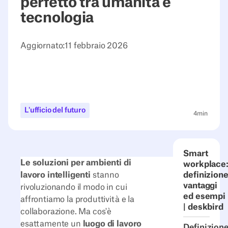
perfetto tra umanità e
tecnologia
Aggiornato:
11 febbraio 2026
L'ufficio del futuro
4
min
Smart
Le soluzioni per ambienti di
workplace
lavoro intelligenti
stanno
definizion
vantaggi
rivoluzionando il modo in cui
ed esempi
affrontiamo la produttività e la
| deskbird
collaborazione. Ma cos'è
esattamente un
luogo di lavoro
Definizione