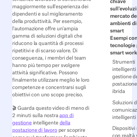
chiave
maggiormente sull'esperienza dei
sull'evoluz
dipendenti e sul miglioramento
mercato de
della produttività. Per esempio,
ambienti di
l'automazione offre un'ampia
smart
gamma di soluzioni digitali che
Esempi conc
riducono la quantità di processi
tecnologie 
ripetitivi e di scarso valore. Di
smart work
conseguenza, i membri del team
Strumenti
hanno più tempo per svolgere
intelligenti
attività significative. Possono
gestione de
finalmente utilizzare meglio le loro
postazione 
competenze e concentrarsi sugli
ibrida
obiettivi con uno scopo preciso.
Soluzioni d
🎬 Guarda questo video di meno di
comunicaz
2 minuti sulla nostra
app di
intelligenti
gestione
intelligente
della
Dispositivi
postazione di lavoro
per scoprire
con realtà 