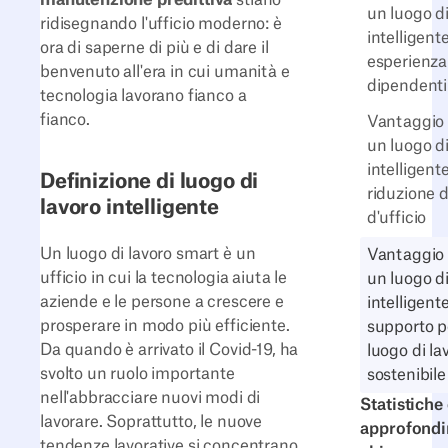
un luogo di
ridisegnando l'ufficio moderno: è
intelligent
ora di saperne di più e di dare il
esperienza
benvenuto all'era in cui umanità e
dipendenti
tecnologia lavorano fianco a
fianco.
Vantaggio n
un luogo di
intelligente
Definizione di luogo di
riduzione d
lavoro intelligente
d'ufficio
Un luogo di lavoro smart è un
Vantaggio n
ufficio in cui la tecnologia aiuta le
un luogo di
aziende e le persone a crescere e
intelligent
prosperare in modo più efficiente.
supporto p
Da quando è arrivato il Covid-19, ha
luogo di la
svolto un ruolo importante
sostenibile
nell'abbracciare nuovi modi di
Statistiche
lavorare. Soprattutto, le nuove
approfondi
tendenze lavorative si concentrano