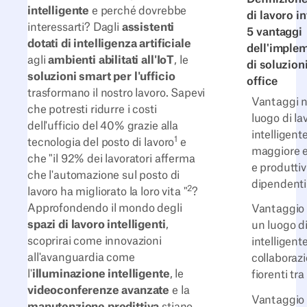
intelligente
e perché dovrebbe
di lavoro in
interessarti? Dagli
assistenti
5 vantaggi
dotati di intelligenza artificiale
dell'imple
agli
ambienti abilitati all'IoT
, le
di soluzion
soluzioni smart per l'ufficio
office
trasformano il nostro lavoro. Sapevi
Vantaggi n.
che potresti ridurre i costi
luogo di la
dell'ufficio del 40% grazie alla
intelligente
1
tecnologia del posto di lavoro
e
maggiore e
che "il 92% dei lavoratori afferma
e produttiv
che l'automazione sul posto di
dipendenti
2
lavoro ha migliorato la loro vita "
?
Approfondendo il mondo degli
Vantaggio n
spazi di lavoro intelligenti
,
un luogo di
scoprirai come innovazioni
intelligente
all'avanguardia come
collaborazi
l'
illuminazione intelligente
, le
fiorenti tra
videoconferenze avanzate
e la
Vantaggio n
manutenzione predittiva
stiano