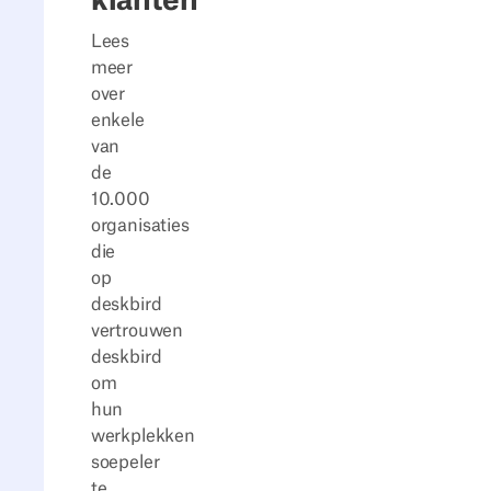
klanten
Lees
meer
over
enkele
van
de
10.000
organisaties
die
op
deskbird
vertrouwen
deskbird
om
hun
werkplekken
soepeler
te