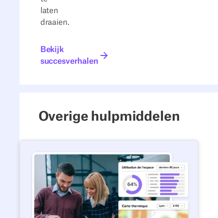
laten
draaien.
Bekijk succesverhalen
Bekijk
succesverhalen
Overige hulpmiddelen
Werkplekanalyse: een gids vo