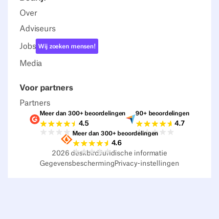
Over
Adviseurs
Jobs
Wij zoeken mensen!
Media
Voor partners
Partners
Meer dan 300+ beoordelingen
90+ beoordelingen
Beoordelingen G2
Beoordelingen C
4.5
4.7
Meer dan 300+ beoordelingen
Beoordelingen Sourceforge
4.6
2026
deskbird
Juridische informatie
Gegevensbescherming
Privacy-instellingen