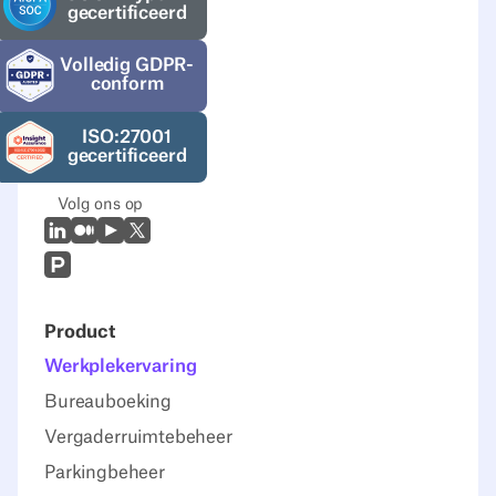
gecertificeerd
Volledig GDPR-
conform
ISO:27001
gecertificeerd
Volg ons op
LinkedIn
Medium
Youtube
X (Twitter)
Prodcut Hunt
Product
Werkplekervaring
Bureauboeking
Vergaderruimtebeheer
Parkingbeheer