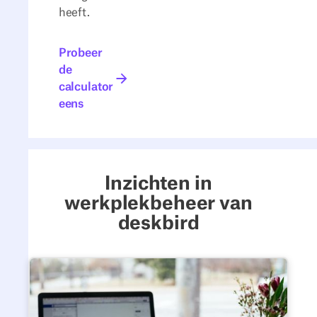
heeft.
Probeer de calculator eens
Probeer
de
calculator
eens
Inzichten in
werkplekbeheer van
deskbird
Blog