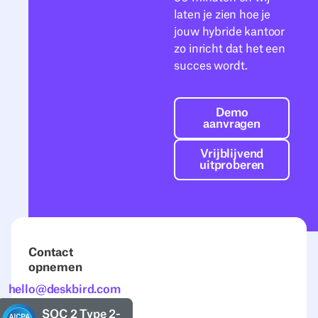
laten je zien hoe je
jouw hybride kantoor
zo inricht dat het een
succes wordt.
Demo aanvrage
Demo
aanvragen
Vrijblijvend ui
Vrijblijvend
uitproberen
Contact
opnemen
hello@deskbird.com
SOC 2 Type 2-