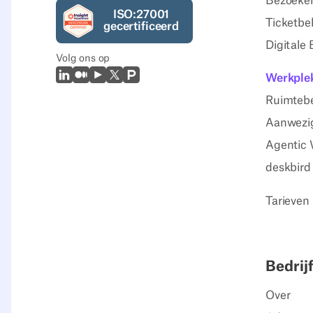
Bezoeker
ISO:27001
Ticketbe
gecertificeerd
Digitale
Volg ons op
LinkedIn
Medium
Youtube
X (Twitter)
Prodcut Hunt
Werkplek
Ruimteb
Aanwezig
Agentic 
deskbird
Tarieven
Bedrijf
Over