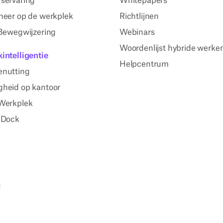
servaring
Whitepapers
heer op de werkplek
Richtlijnen
 Bewegwijzering
Webinars
Woordenlijst hybride werke
intelligentie
Helpcentrum
enutting
heid op kantoor
Werkplek
 Dock