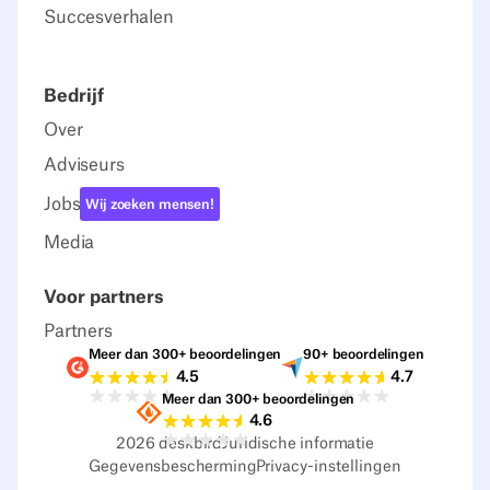
Succesverhalen
Bedrijf
Over
Adviseurs
Jobs
Wij zoeken mensen!
Media
Voor partners
Partners
Meer dan 300+ beoordelingen
90+ beoordelingen
Beoordelingen G2
Beoordelingen C
4.5
4.7
Meer dan 300+ beoordelingen
Beoordelingen Sourceforge
4.6
2026
deskbird
Juridische informatie
Gegevensbescherming
Privacy-instellingen