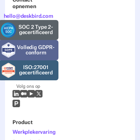
Contact
opnemen
hello@deskbird.com
SOC 2 Type 2-
gecertificeerd
Volledig GDPR-
conform
ISO:27001
gecertificeerd
Volg ons op
LinkedIn
Medium
Youtube
X (Twitter)
Prodcut Hunt
Product
Werkplekervaring