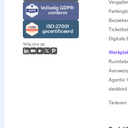
Vergader
Volledig GDPR-
Parkingb
conform
Bezoeker
ISO:27001
Ticketbe
gecertificeerd
Digitale
Volg ons op
LinkedIn
Medium
Youtube
X (Twitter)
Prodcut Hunt
Werkplek
Ruimteb
Aanwezig
Agentic 
deskbird
Tarieven