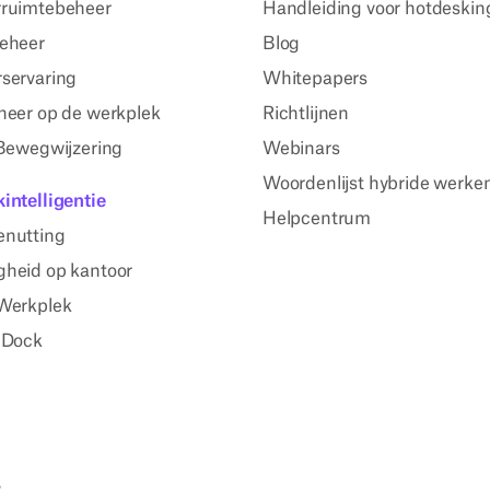
ruimtebeheer
Handleiding voor hotdeskin
eheer
Blog
servaring
Whitepapers
heer op de werkplek
Richtlijnen
 Bewegwijzering
Webinars
Woordenlijst hybride werke
intelligentie
Helpcentrum
enutting
heid op kantoor
Werkplek
 Dock