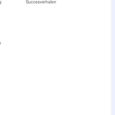
g
Succesverhalen
n