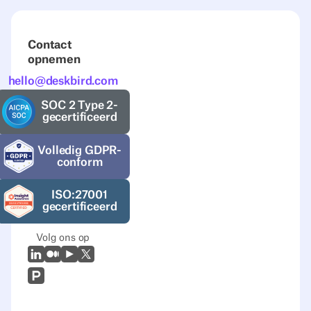
Contact
opnemen
hello@deskbird.com
SOC 2 Type 2-
gecertificeerd
Volledig GDPR-
conform
ISO:27001
gecertificeerd
Volg ons op
LinkedIn
Medium
Youtube
X (Twitter)
Prodcut Hunt