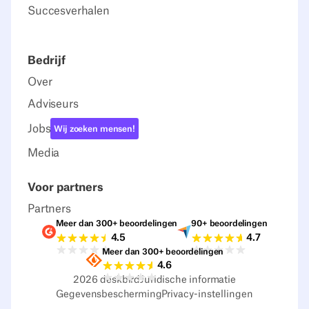
Succesverhalen
Bedrijf
Over
Adviseurs
Jobs
Wij zoeken mensen!
Media
Voor partners
Partners
Meer dan 300+ beoordelingen
90+ beoordelingen
Beoordelingen G2
Beoordelingen C
4.5
4.7
Meer dan 300+ beoordelingen
Beoordelingen Sourceforge
4.6
2026
deskbird
Juridische informatie
Gegevensbescherming
Privacy-instellingen