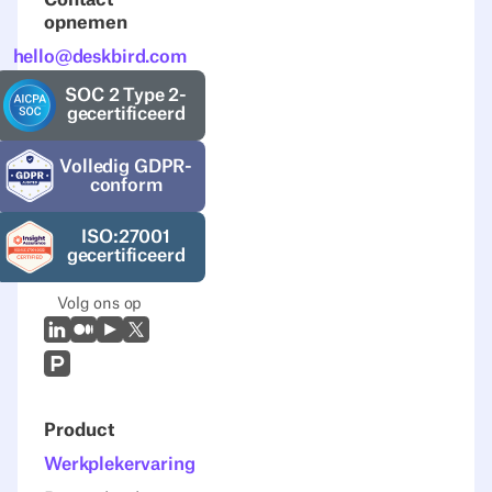
Contact
opnemen
hello@deskbird.com
SOC 2 Type 2-
gecertificeerd
Volledig GDPR-
conform
ISO:27001
gecertificeerd
Volg ons op
LinkedIn
Medium
Youtube
X (Twitter)
Prodcut Hunt
Product
Werkplekervaring