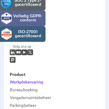
SOC 2 Type 2-
gecertificeerd
Volledig GDPR-
conform
ISO:27001
gecertificeerd
Volg ons op
LinkedIn
Medium
Youtube
X (Twitter)
Prodcut Hunt
Product
Werkplekervaring
Bureauboeking
Vergaderruimtebeheer
Parkingbeheer