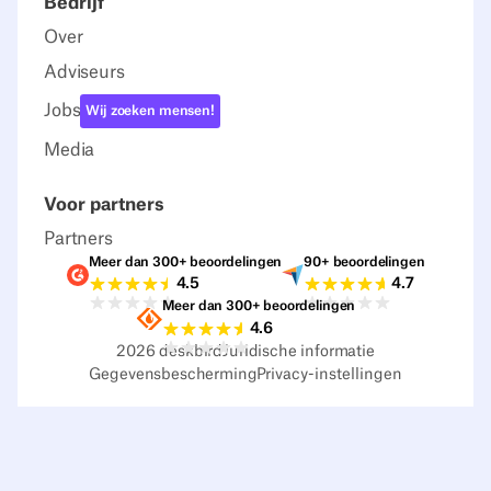
Bedrijf
Over
Adviseurs
Jobs
Wij zoeken mensen!
Media
Voor partners
Partners
Meer dan 300+ beoordelingen
90+ beoordelingen
Beoordelingen G2
Beoordelingen C
4.5
4.7
Meer dan 300+ beoordelingen
Beoordelingen Sourceforge
4.6
2026
deskbird
Juridische informatie
Gegevensbescherming
Privacy-instellingen