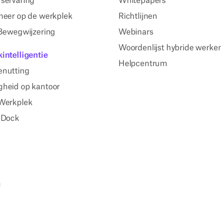
servaring
Whitepapers
heer op de werkplek
Richtlijnen
 Bewegwijzering
Webinars
Woordenlijst hybride werke
intelligentie
Helpcentrum
enutting
heid op kantoor
Werkplek
 Dock