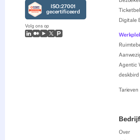
Bezoeker
ISO:27001
Ticketbe
gecertificeerd
Digitale
Volg ons op
LinkedIn
Medium
Youtube
X (Twitter)
Prodcut Hunt
Werkplek
Ruimteb
Aanwezig
Agentic 
deskbird
Tarieven
Bedrijf
Over