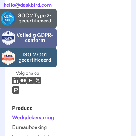
hello@deskbird.com
SOC 2 Type 2-
gecertificeerd
Volledig GDPR-
conform
ISO:27001
gecertificeerd
Volg ons op
LinkedIn
Medium
Youtube
X (Twitter)
Prodcut Hunt
Product
Werkplekervaring
Bureauboeking