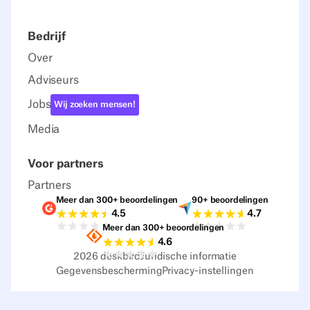
Bedrijf
Over
Adviseurs
Jobs
Wij zoeken mensen!
Media
Voor partners
Partners
Meer dan 300+ beoordelingen
90+ beoordelingen
Beoordelingen G2
Beoordelingen C
4.5
4.7
Meer dan 300+ beoordelingen
Beoordelingen Sourceforge
4.6
2026
deskbird
Juridische informatie
Gegevensbescherming
Privacy-instellingen