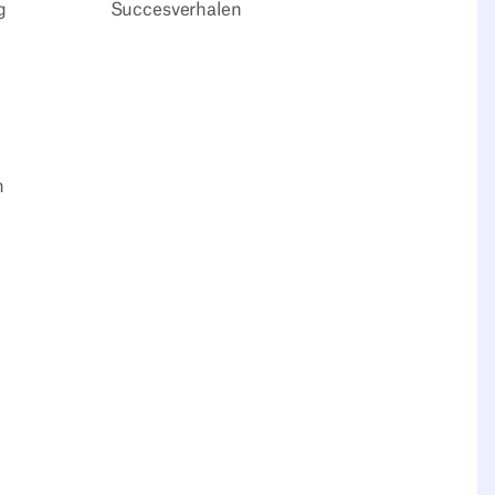
g
Succesverhalen
n