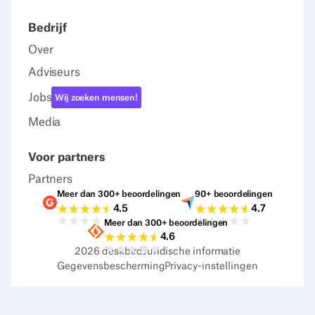
Bedrijf
Over
Adviseurs
Jobs
Wij zoeken mensen!
Media
Voor partners
Partners
Meer dan 300+ beoordelingen
90+ beoordelingen
Beoordelingen G2
Beoordelingen C
4.5
4.7
Meer dan 300+ beoordelingen
Beoordelingen Sourceforge
4.6
2026
deskbird
Juridische informatie
Gegevensbescherming
Privacy-instellingen