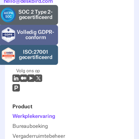
hello@deskbird.com
SOC 2 Type 2-
gecertificeerd
Volledig GDPR-
conform
ISO:27001
gecertificeerd
Volg ons op
LinkedIn
Medium
Youtube
X (Twitter)
Prodcut Hunt
Product
Werkplekervaring
Bureauboeking
Vergaderruimtebeheer