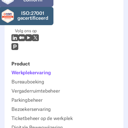
ISO:27001
gecertificeerd
Volg ons op
LinkedIn
Medium
Youtube
X (Twitter)
Prodcut Hunt
Product
Werkplekervaring
Bureauboeking
Vergaderruimtebeheer
Parkingbeheer
Bezoekerservaring
Ticketbeheer op de werkplek
Digitale Bewegwijzering