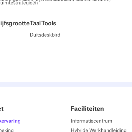
ruimtestrategieën
ijfsgrootte
Taal
Tools
Duits
deskbird
ct
Faciliteiten
kervaring
Informatiecentrum
oeking
Hybride Werkhandleiding