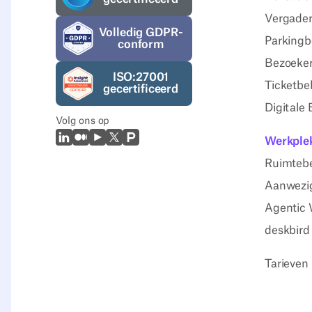
Vergader
Volledig GDPR-
Parkingb
conform
Bezoeker
ISO:27001
Ticketbe
gecertificeerd
Digitale
Volg ons op
LinkedIn
Medium
Youtube
X (Twitter)
Prodcut Hunt
Werkplek
Ruimteb
Aanwezig
Agentic 
deskbird
Tarieven