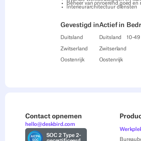
Beheer van onroerend goed en 
Interieurarchitectuur diensten
Gevestigd in
Actief in
Bedr
Duitsland
Duitsland
10-49
Zwitserland
Zwitserland
Oostenrijk
Oostenrijk
Contact opnemen
Produ
hello@deskbird.com
Werkple
SOC 2 Type 2-
Bureaub
gecertificeerd