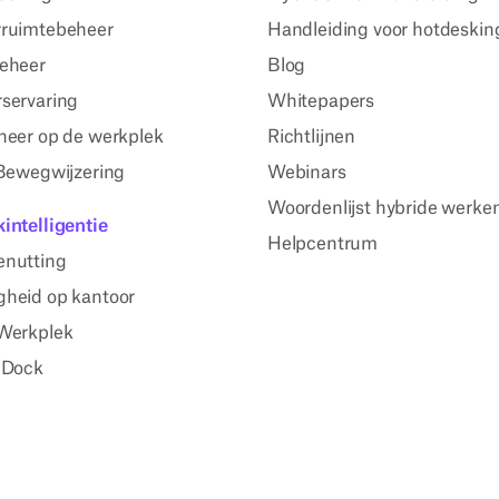
ruimtebeheer
Handleiding voor hotdeskin
eheer
Blog
servaring
Whitepapers
heer op de werkplek
Richtlijnen
 Bewegwijzering
Webinars
Woordenlijst hybride werke
intelligentie
Helpcentrum
enutting
heid op kantoor
Werkplek
 Dock