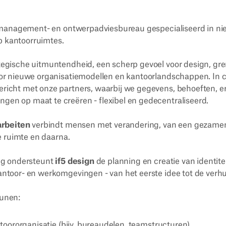
ht management- en ontwerpadviesbureau gespecialiseerd in n
 kantoorruimtes.
egische uitmuntendheid, een scherp gevoel voor design, gr
or nieuwe organisatiemodellen en kantoorlandschappen. In c
icht met onze partners, waarbij we gegevens, behoeften, er
en op maat te creëren - flexibel en gedecentraliseerd.
arbeiten
verbindt mensen met verandering, van een gezamen
e ruimte en daarna.
ing ondersteunt
if5 design
de planning en creatie van identit
ntoor- en werkomgevingen - van het eerste idee tot de verhu
eunen:
oororganisatie (bijv. bureaudelen, teamstructuren)