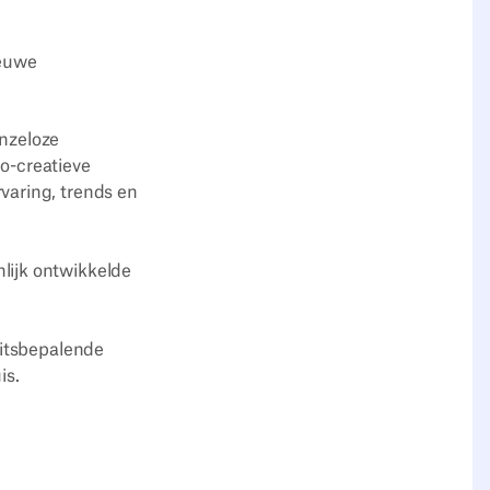
ieuwe
enzeloze
o-creatieve
varing, trends en
lijk ontwikkelde
eitsbepalende
is.