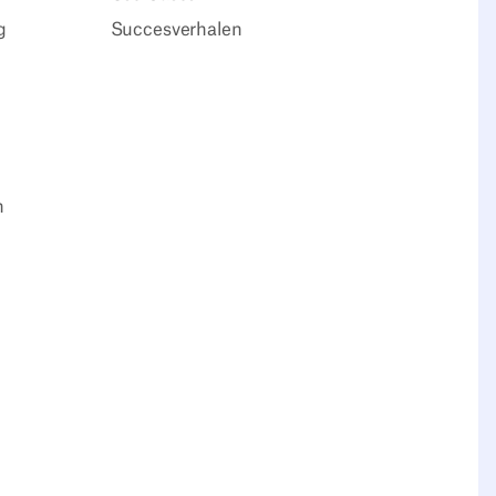
g
Succesverhalen
n