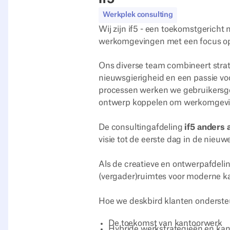
Werkplek consulting
Wij zijn if5 - een toekomstgeric
werkomgevingen met een focus op
Ons diverse team combineert strat
nieuwsgierigheid en een passie vo
processen werken we gebruikersger
ontwerp koppelen om werkomgeving
De consultingafdeling
if5 anders 
visie tot de eerste dag in de nieuw
Als de creatieve en ontwerpafdel
(vergader)ruimtes voor moderne ka
Hoe we deskbird klanten onderst
De toekomst van kantoorwerk
Hybride werkstrategieën en kant