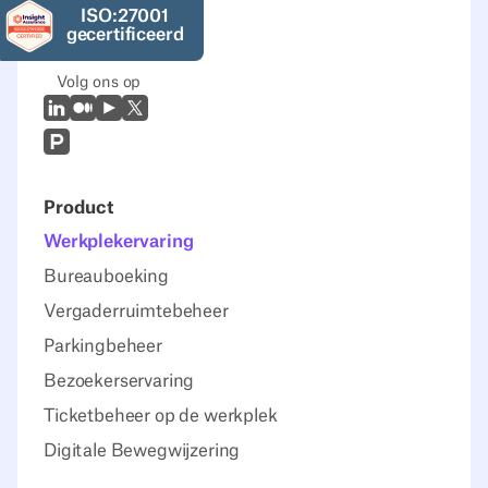
ISO:27001
gecertificeerd
Volg ons op
LinkedIn
Medium
Youtube
X (Twitter)
Prodcut Hunt
Product
Werkplekervaring
Bureauboeking
Vergaderruimtebeheer
Parkingbeheer
Bezoekerservaring
Ticketbeheer op de werkplek
Digitale Bewegwijzering