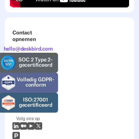
Contact
opnemen
hello@deskbird.com
SOC 2 Type 2-
gecertificeerd
Volledig GDPR-
conform
ISO:27001
gecertificeerd
Volg ons op
LinkedIn
Medium
Youtube
X (Twitter)
Prodcut Hunt