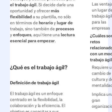
Las ventaj
el trabajo ágil
. Si decide darle una
un lugar d
oportunidad y ofrecer
más
trabajo ági
flexibilidad
a su plantilla, no sólo
para las
en términos de
horario
y
lugar de
empresas
trabajo, sino también de
procesos
y
enfoques
, aquí tiene una
lectura
¿Cuáles son
esencial para empezar
.
retos
relacionad
con un mo
trabajo ági
¿Qué es el trabajo ágil?
Requiere 
cambio de
cultura y d
Definición de trabajo ágil
mentalida
El trabajo ágil es un enfoque
Implica un
centrado en la flexibilidad, la
gran
colaboración y la eficiencia. El
organizaci
objetivo es capacitar a sus