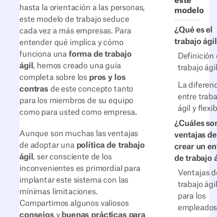
este
hasta la orientación a las personas,
modelo
este modelo de trabajo seduce
¿Qué es el
cada vez a más empresas. Para
trabajo ági
entender qué implica y cómo
funciona una
forma de trabajo
Definición
ágil
, hemos creado una guía
trabajo ági
completa sobre los
pros y los
La diferen
contras
de este concepto tanto
entre traba
para los miembros de su equipo
ágil y flexi
como para usted como empresa.
¿Cuáles son
Aunque son muchas las ventajas
ventajas de
de adoptar una
política de trabajo
crear un e
ágil
, ser consciente de los
de trabajo 
inconvenientes es primordial para
Ventajas d
implantar este sistema con las
trabajo ági
mínimas limitaciones.
para los
Compartimos algunos valiosos
empleado
consejos
y
buenas prácticas para