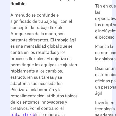
flexible
Tén en cu
las
A menudo se confunde el
expectativ
significado de trabajo ágil con el
tus emple
concepto de trabajo flexible.
e inclúyelo
Aunque van de la mano, son
el proceso
bastante diferentes. El trabajo ágil
es una mentalidad global que se
Prioriza la
centra en los resultados y los
comunicac
procesos flexibles. El objetivo es
la colabor
permitir que los equipos se ajusten
Diseñar un
rápidamente a los cambios,
distribució
estructuren sus tareas y se
oficinas pa
adapten a sus necesidades.
un persona
Prioriza la colaboración y la
ágil
retroalimentación, atributos típicos
de los entornos innovadores y
Invertir en
creativos. Por el contrario, el
tecnología
trabajo flexible
se refiere a la
se adapte 