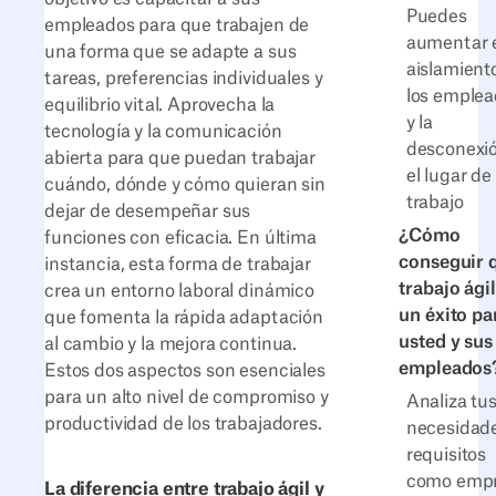
Puedes
empleados para que trabajen de
aumentar 
una forma que se adapte a sus
aislamient
tareas, preferencias individuales y
los emple
equilibrio vital. Aprovecha la
y la
tecnología y la comunicación
desconexi
abierta para que puedan trabajar
el lugar de
cuándo, dónde y cómo quieran sin
trabajo
dejar de desempeñar sus
¿Cómo
funciones con eficacia. En última
conseguir q
instancia, esta forma de trabajar
trabajo ágil
crea un entorno laboral dinámico
un éxito pa
que fomenta la rápida adaptación
usted y sus
al cambio y la mejora continua.
empleados
Estos dos aspectos son esenciales
para un alto nivel de compromiso y
Analiza tu
productividad de los trabajadores.
necesidade
requisitos
como emp
La diferencia entre trabajo ágil y