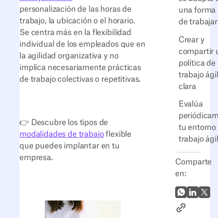
personalización de las horas de
una forma 
trabajo, la ubicación o el horario.
de trabajar
Se centra más en la flexibilidad
Crear y
individual de los empleados que en
compartir 
la agilidad organizativa y no
política de
implica necesariamente prácticas
trabajo ágil
de trabajo colectivas o repetitivas.
clara
Evalúa
periódica
👉 Descubre los tipos de
tu entorno
modalidades de trabajo
flexible
trabajo ági
que puedes implantar en tu
empresa.
Comparte
en:
WhatsApp
LinkedI
X (Tw
Enlace al ar