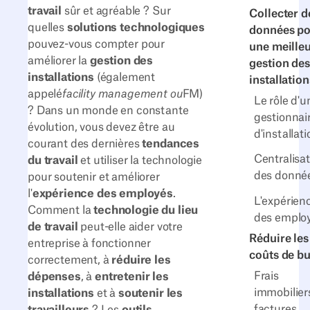
travail
sûr et agréable ? Sur
Collecter d
quelles
solutions technologiques
données p
pouvez-vous compter pour
une meille
améliorer la
gestion des
gestion des
installations
(également
installation
appelé
facility management
ou
FM)
Le rôle d'u
? Dans un monde en constante
gestionnai
évolution, vous devez être au
d'installat
courant des dernières
tendances
Centralisa
du travail
et utiliser la technologie
des donné
pour soutenir et améliorer
l'
expérience des employés
.
L'expérien
Comment la
technologie du lieu
des emplo
de travail
peut-elle aider votre
Réduire les
entreprise à fonctionner
coûts de b
correctement, à
réduire les
Frais
dépenses
, à
entretenir les
immobilier
installations
et à
soutenir les
factures
travailleurs
? Les
outils