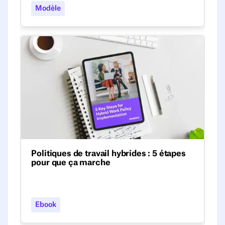
règles claires, favoriser la flexibilité et
Modèle
aligner votre équipe sur les objectifs du
travail hybride.
Politiques de travail hybrides : 5 étapes pour que ça m
Politiques de travail hybrides : 5 étapes
pour que ça marche
5 étapes essentielles pour aider les
entreprises à mettre en place avec succès
une politique de travail hybride. Bonus :
Ebook
téléchargez gratuitement notre modèle de
politique hybride et faites du travail hybride