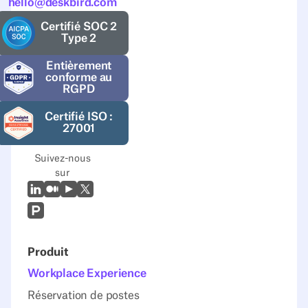
hello@deskbird.com
Certifié SOC 2
Type 2
Entièrement
conforme au
RGPD
Certifié ISO :
27001
Suivez-nous
sur
LinkedIn
Moyen
Youtube
X (Twitter)
Prodcut Hunt
Produit
Workplace Experience
Réservation de postes