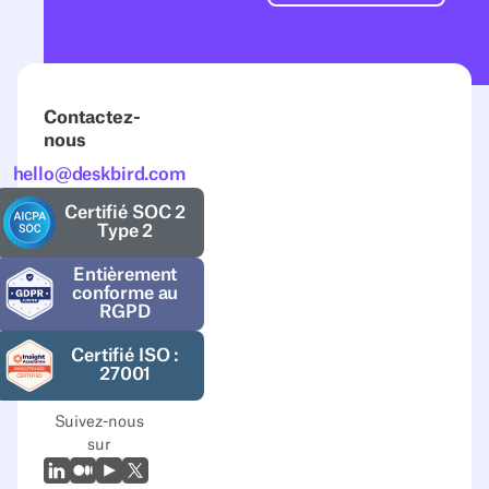
Contactez-
nous
hello@deskbird.com
Certifié SOC 2
Type 2
Entièrement
conforme au
RGPD
Certifié ISO :
27001
Suivez-nous
sur
LinkedIn
Moyen
Youtube
X (Twitter)