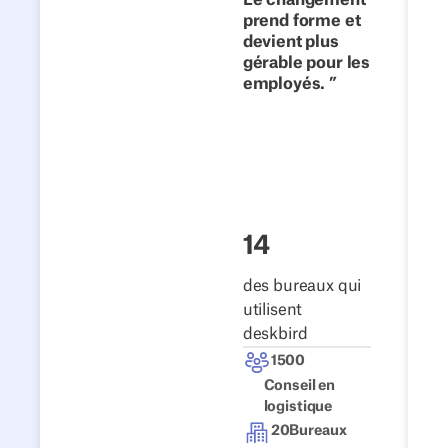
prend forme et
le travail
devient plus
hybride avec
gérable pour les
deskbird
employés.
Lire l'histoire
14
des bureaux qui
utilisent
deskbird
1500
Conseil en
logistique
20
Bureaux