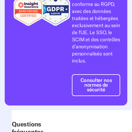
conforme au RGPD,
avec des données
traitées et hébergées
exclusivement au sein
de l'UE. Le SSO, le
SCIM et des contrôles
d'anonymisation
personnalisés sont
inclus.
Consulter nos n
Consulter nos
normes de
sécurité
Questions