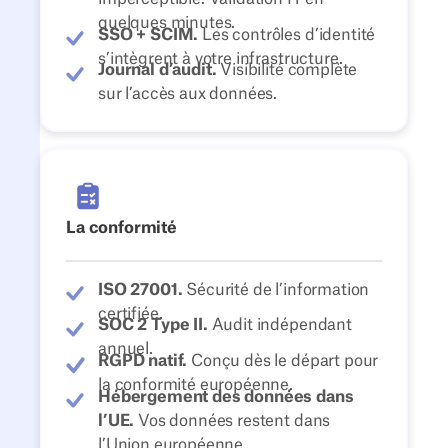
quelques minutes.
SSO + SCIM.
Les contrôles d’identité
s’intègrent à votre infrastructure.
Journal d’audit.
Visibilité complète
sur l’accès aux données.
La conformité
ISO 27001.
Sécurité de l’information
certifiée.
SOC 2 Type II.
Audit indépendant
annuel.
RGPD natif.
Conçu dès le départ pour
la conformité européenne.
Hébergement des données dans
l’UE.
Vos données restent dans
l’Union européenne.