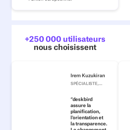
+250 000 utilisateurs
nous choisissent
4flow
Next
Précédent
Suivant
Irem Kuzukiran
1500
SPÉCIALISTE,
ÉQUIPE DE
Des postes
DÉVELOPPEMENT
fixes à la
deskbird
D'ENTREPRISE,
assure la
collaboration
4FLOW
planification,
flexible :
l'orientation et
comment
la transparence.
4flow réussit
Le changement