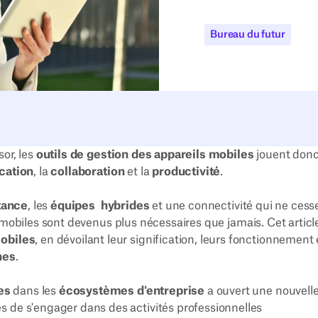
Bureau du futur
sor, les
outils de gestion des appareils mobiles
jouent don
ation
, la
collaboration
et la
productivité
.
stance
, les
équipes
hybrides
et une connectivité qui ne cess
mobiles sont devenus plus nécessaires que jamais. Cet articl
mobiles
, en dévoilant leur signification, leurs fonctionnement 
nes
.
es
dans les
écosystèmes d'entreprise
a ouvert une nouvelle
s de s'engager dans des activités professionnelles