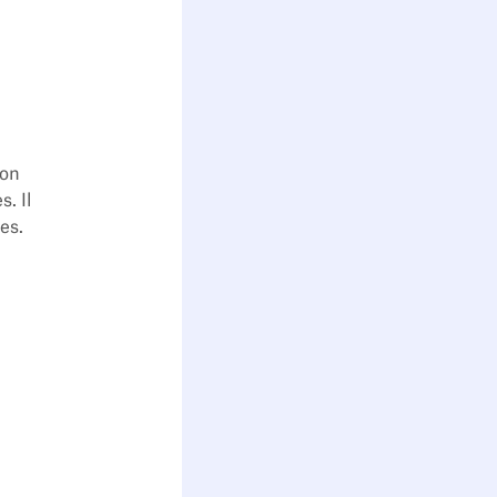
ion
. Il
es.