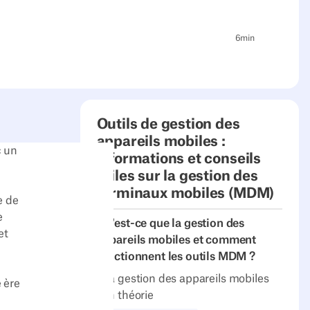
6
min
Outils de gestion des
appareils mobiles :
c un
informations et conseils
utiles sur la gestion des
terminaux mobiles (MDM)
e de
e
Qu'est-ce que la gestion des
et
appareils mobiles et comment
fonctionnent les outils MDM ?
La gestion des appareils mobiles
 ère
en théorie