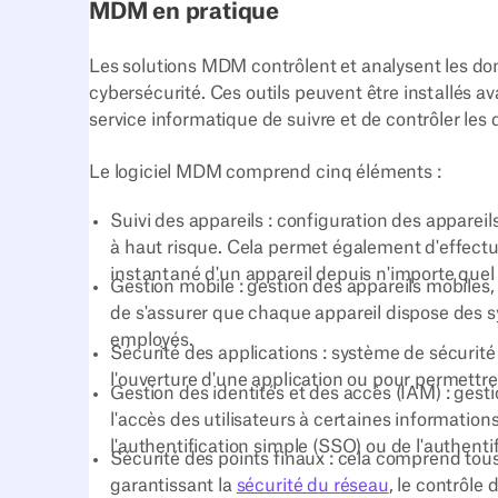
MDM en pratique
Les solutions MDM contrôlent et analysent les don
cybersécurité. Ces outils peuvent être installés av
service informatique de suivre et de contrôler les
Le logiciel MDM comprend cinq éléments :
Suivi des appareils : configuration des appareil
à haut risque. Cela permet également d'effectu
instantané d'un appareil depuis n'importe quel 
Gestion mobile : gestion des appareils mobiles
de s'assurer que chaque appareil dispose des sy
employés.
Sécurité des applications : système de sécurité 
l'ouverture d'une application ou pour permettr
Gestion des identités et des accès (IAM) : gest
l'accès des utilisateurs à certaines informations
l'authentification simple (SSO) ou de l'authentif
Sécurité des points finaux : cela comprend tous
garantissant la
sécurité du réseau
, le contrôle