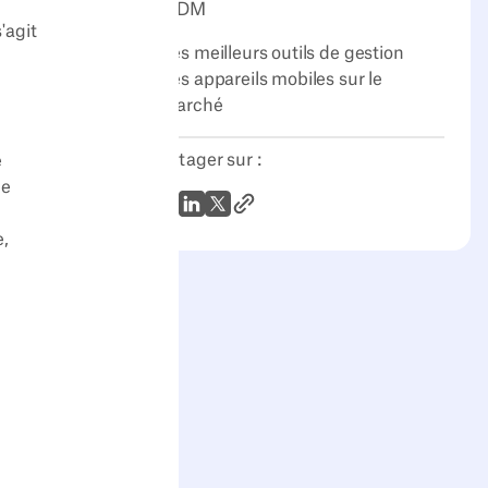
MDM
'agit
Les meilleurs outils de gestion
des appareils mobiles sur le
marché
Partager sur :
e
ue
Lien vers l'article
WhatsApp
LinkedIn
X (Twitter)
e,