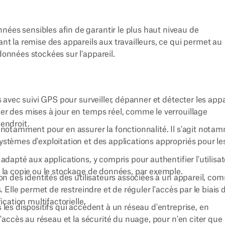
nées sensibles afin de garantir le plus haut niveau de
ant la remise des appareils aux travailleurs, ce qui permet au
 données stockées sur l'appareil.
s avec suivi GPS pour surveiller, dépanner et détecter les appa
er des mises à jour en temps réel, comme le verrouillage
endroit.
, notamment pour en assurer la fonctionnalité. Il s'agit nota
stèmes d'exploitation et des applications appropriés pour le
adapté aux applications, y compris pour authentifier l'utilisat
e la copie ou le stockage de données, par exemple.
ion des identités des utilisateurs associées à un appareil, co
. Elle permet de restreindre et de réguler l'accès par le biais 
ication multifactorielle.
 les dispositifs qui accèdent à un réseau d'entreprise, en
 d'accès au réseau et la sécurité du nuage, pour n'en citer que