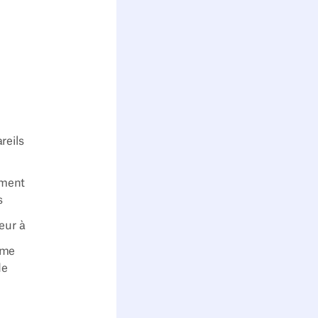
reils
mment
s
eur à
mme
de