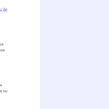
eu de
que
pas
le
le ou