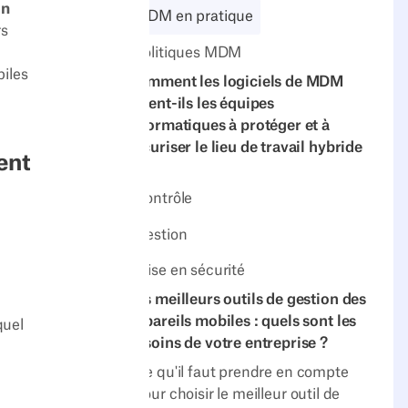
en
MDM en pratique
rs
Politiques MDM
biles
Comment les logiciels de MDM
aident-ils les équipes
informatiques à protéger et à
sécuriser le lieu de travail hybride
ent
?
Contrôle
Gestion
Mise en sécurité
Les meilleurs outils de gestion des
appareils mobiles : quels sont les
quel
besoins de votre entreprise ?
Ce qu'il faut prendre en compte
pour choisir le meilleur outil de