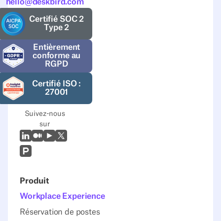
hello@deskbird.com
Certifié SOC 2
Type 2
Entièrement
conforme au
RGPD
Certifié ISO :
27001
Suivez-nous
sur
LinkedIn
Moyen
Youtube
X (Twitter)
Prodcut Hunt
Produit
Workplace Experience
Réservation de postes