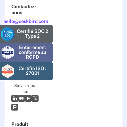
Contactez-
nous
hello@deskbird.com
Certifié SOC 2
Type 2
Entièrement
conforme au
RGPD
Certifié ISO :
27001
Suivez-nous
sur
LinkedIn
Moyen
Youtube
X (Twitter)
Prodcut Hunt
Produit