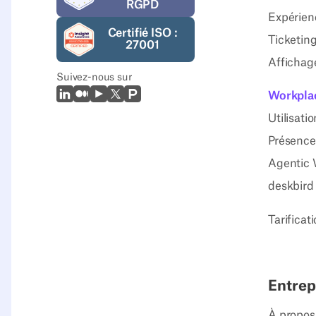
RGPD
Expérienc
Certifié ISO :
Ticketin
27001
Affichag
Suivez-nous sur
LinkedIn
Moyen
Youtube
X (Twitter)
Prodcut Hunt
Workplac
Utilisati
Présence
Agentic 
deskbird
Tarificat
Entrep
À propos