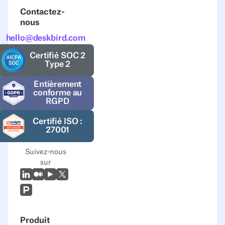
Contactez-
nous
hello@deskbird.com
Certifié SOC 2
Type 2
Entièrement
conforme au
RGPD
Certifié ISO :
27001
Suivez-nous
sur
LinkedIn
Moyen
Youtube
X (Twitter)
Prodcut Hunt
Produit