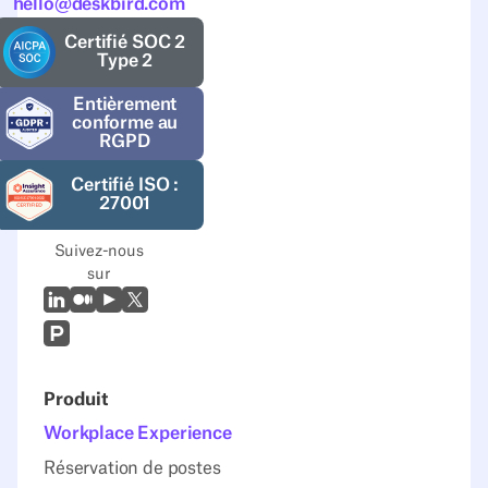
hello@deskbird.com
Certifié SOC 2
Type 2
Entièrement
conforme au
RGPD
Certifié ISO :
27001
Suivez-nous
sur
LinkedIn
Moyen
Youtube
X (Twitter)
Prodcut Hunt
Produit
Workplace Experience
Réservation de postes