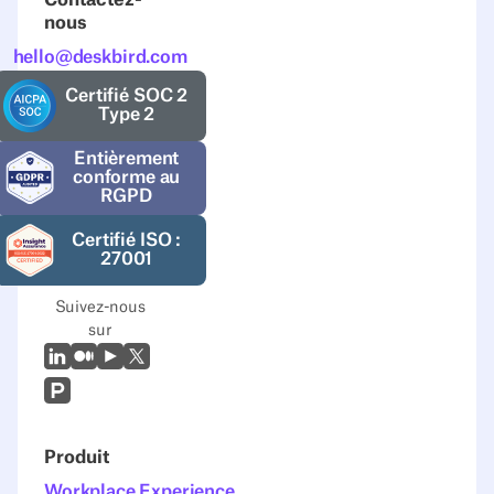
Contactez-
nous
hello@deskbird.com
Certifié SOC 2
Type 2
Entièrement
conforme au
RGPD
Certifié ISO :
27001
Suivez-nous
sur
LinkedIn
Moyen
Youtube
X (Twitter)
Prodcut Hunt
Produit
Workplace Experience