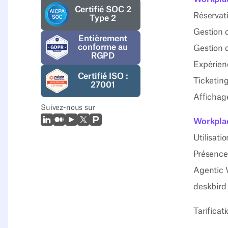
Certifié SOC 2
Réservat
Type 2
Gestion d
Entièrement
conforme au
Gestion 
RGPD
Expérienc
Certifié ISO :
Ticketin
27001
Affichag
Suivez-nous sur
LinkedIn
Moyen
Youtube
X (Twitter)
Prodcut Hunt
Workplac
Utilisati
Présence
Agentic 
deskbird
Tarificat