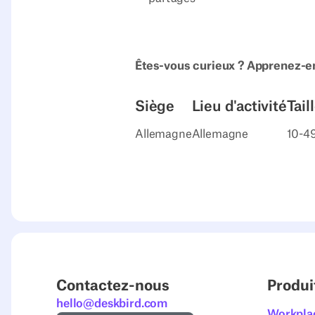
Êtes-vous curieux ? Apprenez-en
Siège
Lieu d'activité
Tail
Allemagne
Allemagne
10-4
Contactez-nous
Produi
hello@deskbird.com
Workpla