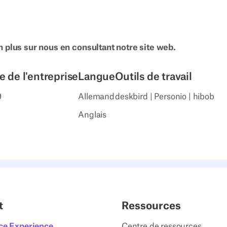
 plus sur nous en consultant notre site web.
le de l'entreprise
Langue
Outils de travail
9
Allemand
deskbird | Personio | hibob
Anglais
t
Ressources
ce Experience
Centre de ressources