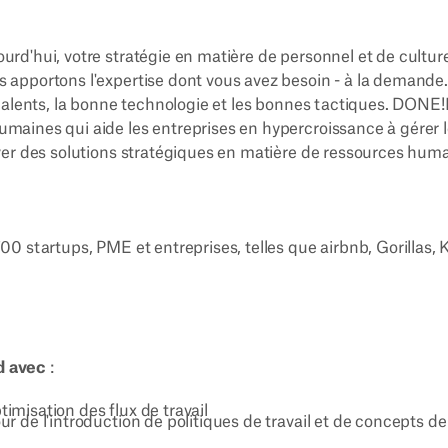
rd'hui, votre stratégie en matière de personnel et de culture 
 apportons l'expertise dont vous avez besoin - à la demande
 talents, la bonne technologie et les bonnes tactiques. DONE!
maines qui aide les entreprises en hypercroissance à gérer le
uver des solutions stratégiques en matière de ressources huma
700 startups, PME et entreprises, telles que airbnb, Gorillas
rd avec
:
timisation des flux de travail
 de l'introduction de politiques de travail et de concepts d