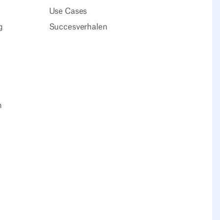
Use Cases
g
Succesverhalen
n