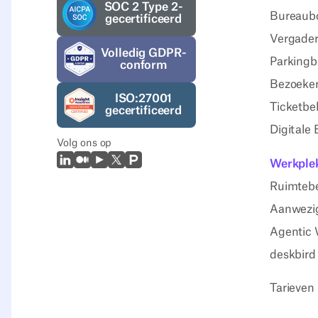
SOC 2 Type 2-
Bureaub
gecertificeerd
Vergader
Volledig GDPR-
Parkingb
conform
Bezoeker
ISO:27001
Ticketbe
gecertificeerd
Digitale
Volg ons op
LinkedIn
Medium
Youtube
X (Twitter)
Prodcut Hunt
Werkplek
Ruimteb
Aanwezig
Agentic 
deskbird
Tarieven