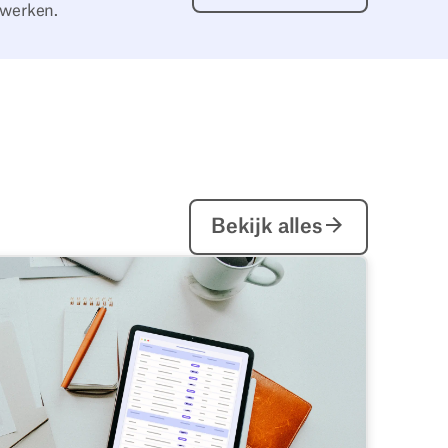
 werken.
Bekijk alles
Bekijk alles
tuigen van deskbird
oftware voor bureauboeking en werkplekbeheer - Vereistenc