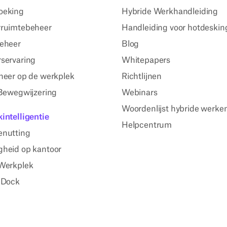
oeking
Hybride Werkhandleiding
ruimtebeheer
Handleiding voor hotdeskin
eheer
Blog
servaring
Whitepapers
heer op de werkplek
Richtlijnen
 Bewegwijzering
Webinars
Woordenlijst hybride werke
intelligentie
Helpcentrum
enutting
heid op kantoor
Werkplek
 Dock