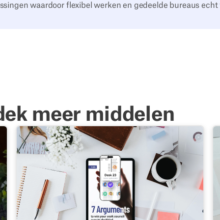
ssingen waardoor flexibel werken en gedeelde bureaus echt
dek meer middelen
et jouw kantoorverhuizing begint
Gids: 7 argumenten om jouw ondernemingsraad te over
S