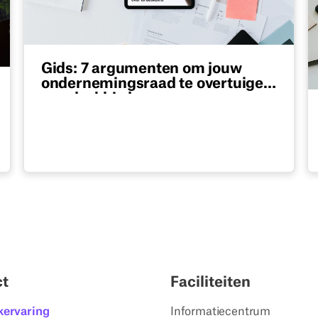
Gids: 7 argumenten om jouw
ondernemingsraad te overtuigen
van deskbird
Gratis pdf-gids met 7 sterke argumenten
voor ondernemingsraden om
werkplekbeheersoftware zoals deskbird te
introduceren.
ct
Faciliteiten
kervaring
Informatiecentrum