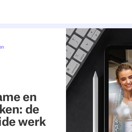
en
ame en
ken: de
ide werk