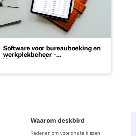
Software voor bureauboeking en
werkplekbeheer -
Vereistencatalogus
Download onze bewerkbare Excel-checklist
met onmisbare softwarefuncties voor
bureau- en werkplekbeheer.
Waarom deskbird
Redenen om voor ons te kiezen