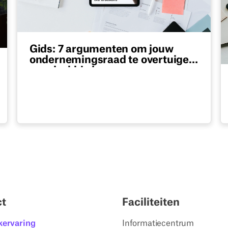
Gids: 7 argumenten om jouw
ondernemingsraad te overtuigen
van deskbird
Gratis pdf-gids met 7 sterke argumenten
voor ondernemingsraden om
werkplekbeheersoftware zoals deskbird te
introduceren.
ct
Faciliteiten
kervaring
Informatiecentrum