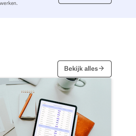
 werken.
Bekijk alles
Bekijk alles
tuigen van deskbird
oftware voor bureauboeking en werkplekbeheer - Vereistenc