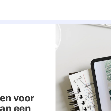
pen voor
van een