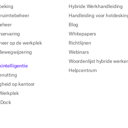
oeking
Hybride Werkhandleiding
ruimtebeheer
Handleiding voor hotdeskin
eheer
Blog
servaring
Whitepapers
heer op de werkplek
Richtlijnen
 Bewegwijzering
Webinars
Woordenlijst hybride werke
intelligentie
Helpcentrum
enutting
heid op kantoor
Werkplek
 Dock