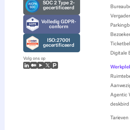
SOC 2 Type 2-
Bureaub
gecertificeerd
Vergader
Volledig GDPR-
Parkingb
conform
Bezoeker
ISO:27001
Ticketbe
gecertificeerd
Digitale
Volg ons op
LinkedIn
Medium
Youtube
X (Twitter)
Prodcut Hunt
Werkplek
Ruimteb
Aanwezig
Agentic 
deskbird
Tarieven