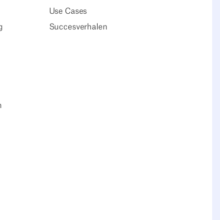
Use Cases
g
Succesverhalen
n