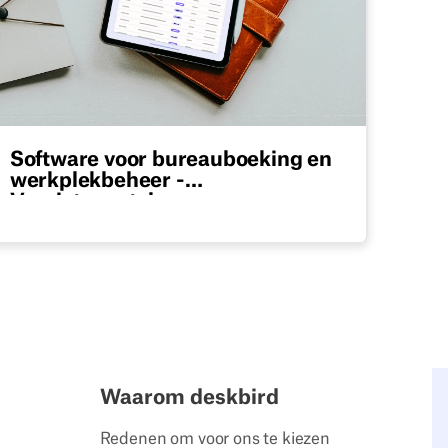
Software voor bureauboeking en
werkplekbeheer -
Vereistencatalogus
Download onze bewerkbare Excel-checklist
met onmisbare softwarefuncties voor
bureau- en werkplekbeheer.
Waarom deskbird
Redenen om voor ons te kiezen