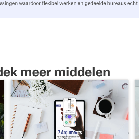
ssingen waardoor flexibel werken en gedeelde bureaus echt
dek meer middelen
et jouw kantoorverhuizing begint
Gids: 7 argumenten om jouw ondernemingsraad te over
S