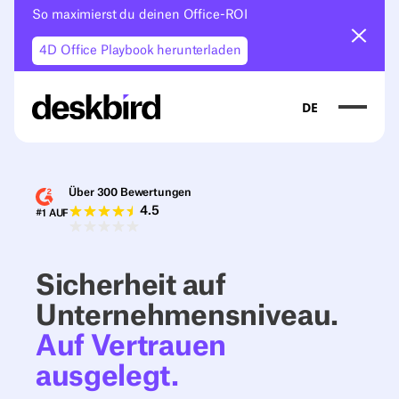
So maximierst du deinen Office-ROI
Ankün
4D Office Playbook herunterladen
DE
Über 300 Bewertungen
4.5
#1 AUF
Sicherheit auf
Unternehmensniveau.
Auf Vertrauen
ausgelegt.