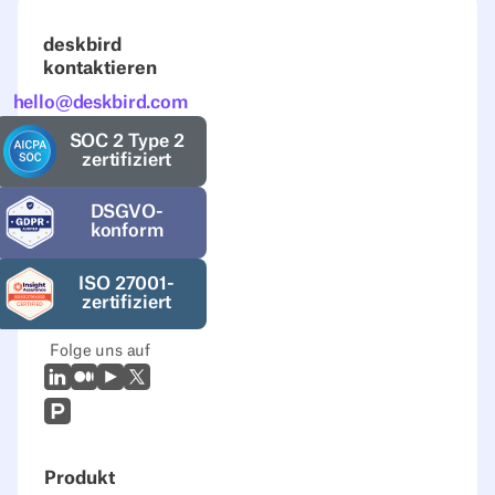
deskbird
kontaktieren
hello@deskbird.com
SOC 2 Type 2
zertifiziert
DSGVO-
konform
ISO 27001-
zertifiziert
Folge uns auf
LinkedIn
Mittel
Youtube
X (Twitter)
Prodcut Hunt
Produkt