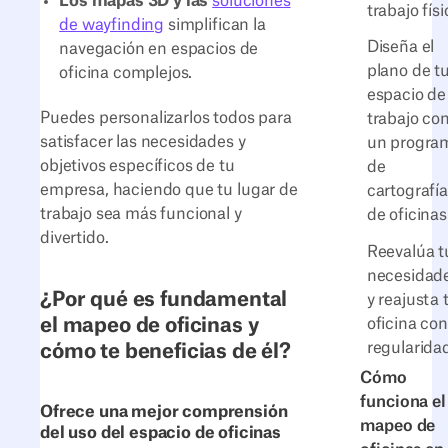
Los mapas 3D y las
soluciones
trabajo físi
de wayfinding
simplifican la
Diseña el
navegación en espacios de
plano de t
oficina complejos.
espacio de
Puedes personalizarlos todos para
trabajo co
satisfacer las necesidades y
un progra
objetivos específicos de tu
de
empresa, haciendo que tu lugar de
cartografía
trabajo sea más funcional y
de oficinas
divertido.
Reevalúa t
necesidad
¿Por qué es fundamental
y reajusta 
el mapeo de oficinas y
oficina con
regularida
cómo te beneficias de él?
Cómo
funciona el
Ofrece una mejor comprensión
mapeo de
del uso del espacio de oficinas