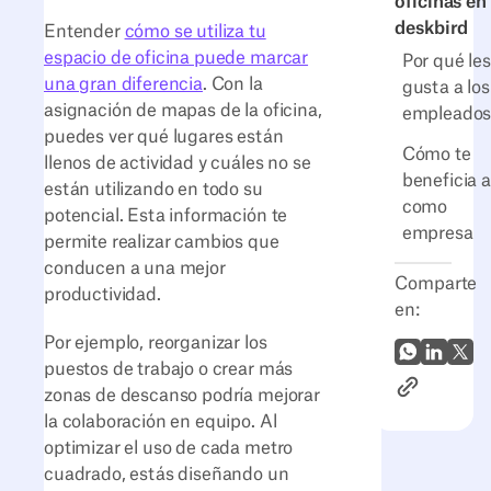
oficinas en
deskbird
Entender
cómo se utiliza tu
espacio de oficina puede marcar
Por qué les
una gran diferencia
. Con la
gusta a los
asignación de mapas de la oficina,
empleado
puedes ver qué lugares están
Cómo te
llenos de actividad y cuáles no se
beneficia a 
están utilizando en todo su
como
potencial. Esta información te
empresa
permite realizar cambios que
conducen a una mejor
Comparte
productividad.
en:
Por ejemplo, reorganizar los
WhatsApp
LinkedI
X (Tw
puestos de trabajo o crear más
Enlace al ar
zonas de descanso podría mejorar
la colaboración en equipo. Al
optimizar el uso de cada metro
cuadrado, estás diseñando un