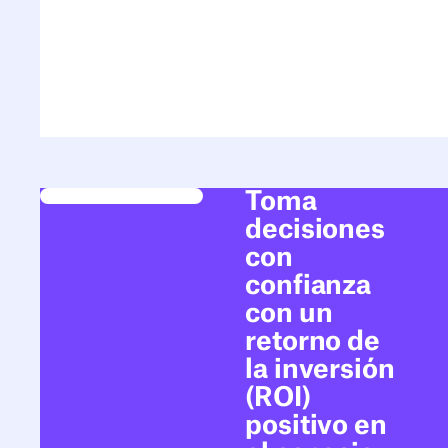
Toma
decisiones
con
confianza
con un
retorno de
la inversión
(ROI)
positivo en