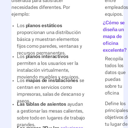
entre
diseñada para satisfacer
empleados
necesidades diferentes. Por
equipos.
ejemplo:
¿Cómo se
Los
planos estáticos
diseña un
proporcionan una distribución
mapa de
básica y muestran elementos
oficina
fijos como paredes, ventanas y
excelente?
recursos permanentes.
Los
planos interactivos
Recopila
permiten a los usuarios ver la
todos los
instalación virtualmente,
datos que
moviendo muebles y equipos.
puedas
Los
mapas de instalaciones
se
sobre tu
centran en servicios como
oficina
impresoras, salas de descanso y
aseos.
Define los
Las tablas de asientos
ayudan
principales
a gestionar las mesas calientes,
objetivos d
sobre todo en lugares de trabajo
tu lugar de
grandes.