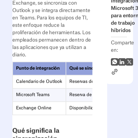
integración
Exchange, se sincroniza con
Microsoft 
Outlook y se integra directamente
para entor
en Teams. Para los equipos de TI,
de trabajo
este enfoque reduce la
híbridos
proliferación de herramientas. Los
empleados permanecen dentro de
Comparte
las aplicaciones que ya utilizan a
en:
diario.
WhatsApp
LinkedI
X (Tw
Punto de integración
Qué se sincroniza
Enlace al ar
Calendario de Outlook
Reservas de escritorios, reservas d
Microsoft Teams
Reserva de escritorios, presenci
Exchange Online
Disponibilidad del buzón de sala,
Qué significa la