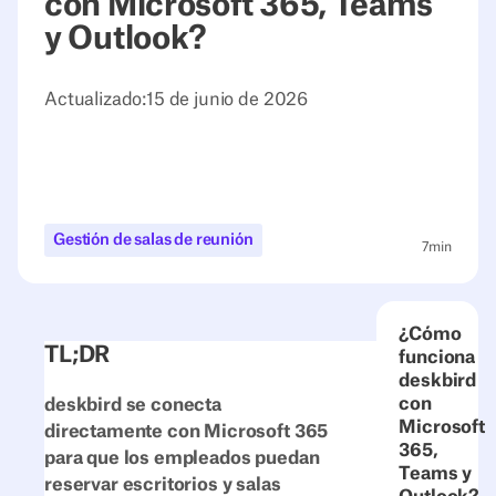
con Microsoft 365, Teams
y Outlook?
Actualizado:
15 de junio de 2026
Gestión de salas de reunión
7
min
¿Cómo
TL;DR
funciona
deskbird
con
deskbird se conecta
Microsoft
directamente con Microsoft 365
365,
para que los empleados puedan
Teams y
reservar escritorios y salas