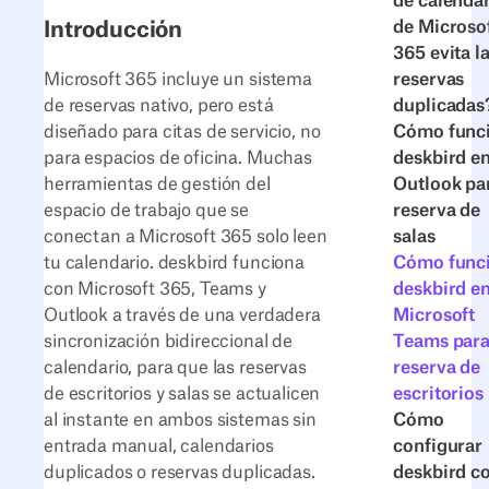
de calenda
de Microso
Introducción
365 evita l
reservas
Microsoft 365 incluye un sistema
duplicadas
de reservas nativo, pero está
Cómo func
diseñado para citas de servicio, no
deskbird e
para espacios de oficina. Muchas
Outlook par
herramientas de gestión del
reserva de
espacio de trabajo que se
salas
conectan a Microsoft 365 solo leen
Cómo func
tu calendario. deskbird funciona
deskbird e
con Microsoft 365, Teams y
Microsoft
Outlook a través de una verdadera
Teams para
sincronización bidireccional de
reserva de
calendario, para que las reservas
escritorios
de escritorios y salas se actualicen
Cómo
al instante en ambos sistemas sin
configurar
entrada manual, calendarios
deskbird c
duplicados o reservas duplicadas.