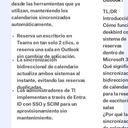
Outlook?
desde las herramientas que ya
utilizan, manteniendo los
TL;DR
calendarios sincronizados
Introducci
automáticamente.
Cómo func
deskbird 
Reserva un escritorio en
sistema de
Teams en tan solo 2 clics, o
reservas
reserva una sala en Outlook
dentro de
sin cambiar de aplicación.
Microsoft 
La sincronización
Qué signifi
bidireccional de calendario
sincroniza
actualiza ambos sistemas al
bidireccion
instante, evitando las reservas
de calenda
duplicadas.
Los administradores de TI
para la res
implementan a través de Entra
de escritor
ID con SSO y SCIM para un
salas
aprovisionamiento sin
¿Por qué la
mantenimiento.
sincroniza