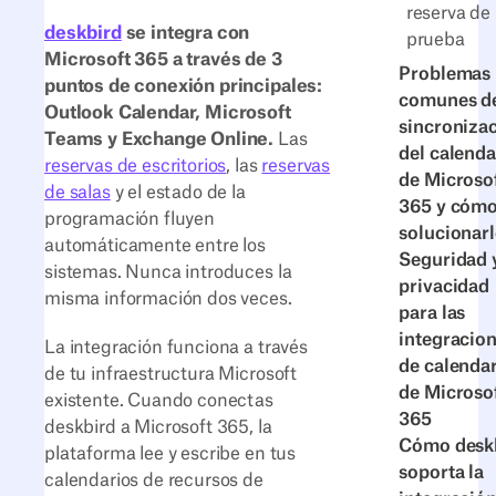
reserva de
deskbird
se integra con
prueba
Microsoft 365 a través de 3
Problemas
puntos de conexión principales:
comunes d
Outlook Calendar, Microsoft
sincroniza
Teams y Exchange Online.
Las
del calenda
reservas de escritorios
, las
reservas
de Microso
de salas
y el estado de la
365 y cóm
programación fluyen
solucionar
automáticamente entre los
Seguridad 
sistemas. Nunca introduces la
privacidad
misma información dos veces.
para las
integracio
La integración funciona a través
de calenda
de tu infraestructura Microsoft
de Microso
existente. Cuando conectas
365
deskbird a Microsoft 365, la
Cómo desk
plataforma lee y escribe en tus
soporta la
calendarios de recursos de