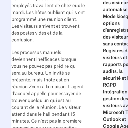
des visiteur
employés travaillent de chez eux le
automatise
mardi. Les hôtes oublient qu'ils ont
Mode kiosq
programmé une réunion client.
options
Les visiteurs arrivent et trouvent
d'enregist
des postes vides et de la
des visiteu
confusion.
sans conta
Registres d
Les processus manuels
visiteurs et
deviennent inefficaces lorsque
rapports po
vous ne pouvez pas prédire qui
audits, la
sera au bureau. Un invité se
sécurité et 
présente, mais l'hôte est en
RGPD
réunion Zoom à la maison. L'agent
Intégration
d'accueil appelle pour essayer de
gestion des
trouver quelqu'un qui est au
visiteurs a
courant de la réunion. Le visiteur
Microsoft 
attend dans le hall pendant 15
Outlook et
minutes. Ce n'est pas la première
Google Ag