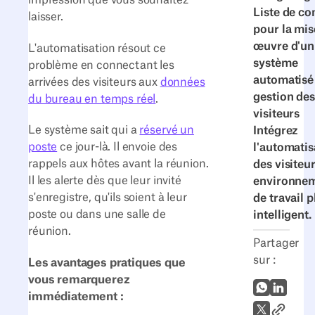
impression que vous souhaitez
Liste de co
laisser.
pour la mis
œuvre d'un
L'automatisation résout ce
système
problème en connectant les
automatisé
arrivées des visiteurs aux
données
gestion des
du bureau en temps réel
.
visiteurs
Le système sait qui a
réservé un
Intégrez
poste
ce jour-là. Il envoie des
l'automatis
rappels aux hôtes avant la réunion.
des visiteu
Il les alerte dès que leur invité
environne
s'enregistre, qu'ils soient à leur
de travail p
poste ou dans une salle de
intelligent.
réunion.
Partager
sur :
Les avantages pratiques que
vous remarquerez
WhatsApp
LinkedI
immédiatement :
Lien vers
X (Twitter)