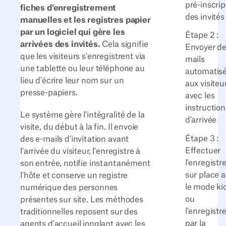
pré-inscrip
fiches d'enregistrement
des invités
manuelles et les registres papier
par un logiciel qui gère les
Étape 2 :
arrivées des invités.
Cela signifie
Envoyer de
que les visiteurs s'enregistrent via
mails
une tablette ou leur téléphone au
automatis
lieu d'écrire leur nom sur un
aux visiteu
presse-papiers.
avec les
instruction
Le système gère l'intégralité de la
d'arrivée
visite, du début à la fin. Il envoie
Étape 3 :
des e-mails d'invitation avant
Effectuer
l'arrivée du visiteur, l'enregistre à
l'enregist
son entrée, notifie instantanément
sur place 
l'hôte et conserve un registre
le mode ki
numérique des personnes
ou
présentes sur site. Les méthodes
l'enregist
traditionnelles reposent sur des
par la
agents d'accueil jonglant avec les