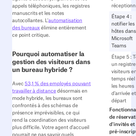
réceptionn
appels téléphoniques, les registres
manuscrits et les notes
Étape 4 :
autocollantes. L'
automatisation
notifier les
des bureaux
élimine entièrement
hôtes dan
ce point critique.
Microsoft
Teams
Pourquoi automatiser la
Étape 5 : T
gestion des visiteurs dans
un registre
un bureau hybride ?
visiteurs e
temps réel
Avec
53,1 % des employés pouvant
les heures
travailler à distance
désormais en
d'arrivée e
mode hybride, les bureaux sont
départ
confrontés à des schémas de
Fonctionna
présence imprévisibles, ce qui
de réservat
rend la coordination des visiteurs
d'invités et
plus difficile. Votre agent d'accueil
pré-inscrip
pourrait ne pas savoir quels