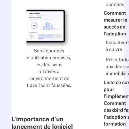
données
Comment
mesurer le
succès de
l'adoption
Indicateurs
à suivre
Sans données
d'utilisation précises,
Relier l'ad
les décisions
aux décisi
relatives à
immobilièr
l'environnement de
Liste de co
travail sont faussées.
pour
l'implémen
Comment
deskbird fa
l'adoption 
L'importance d'un
formation
lancement de logiciel