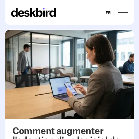
FR
<table><colgroup><col/><col/><col/></colgroup><tbody><
Comment augmenter