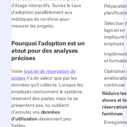
d'étage interactifs. Suivez le taux
Préparatio
d'adoption parallèlement aux
planificati
métriques de no-show pour
Sélection 
mesurer les progrès.
logiciel en
impliqunt l
Pourquoi l'adoption est un
employés
atout pour des analyses
Implément
précises
et formati
Votre
logiciel de réservation de
Opération 
postes
n'a de valeur que par les
améliorati
données qu'il collecte. Lorsque les
continues
employés contournent le système,
Réduire les
réservent des postes mais ne se
shows et le
présentent pas, ou oublient
réservation
d'annuler, vos
données
fantômes
d'utilisation
deviennent peu
Enregistr
fiables.