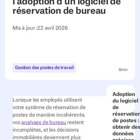
l'adoption d'un logiciel de
réservation de bureau
Mis à jour :
22 avril 2026
Gestion des postes de travail
8
min
Adoption
Lorsque les employés utilisent
du logiciel
votre système de réservation de
de
réservatio
postes de manière incohérente,
de postes :
vos
analyses de bureau
restent
obtenir de
incomplètes, et les décisions
données
immobilières deviennent plus