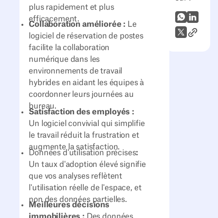
plus rapidement et plus
WhatsApp
LinkedI
efficacement.
Collaboration améliorée :
Le
Lien vers
X (Twitter)
logiciel de réservation de postes
facilite la collaboration
numérique dans les
environnements de travail
hybrides en aidant les équipes à
coordonner leurs journées au
bureau.
Satisfaction des employés :
Un logiciel convivial qui simplifie
le travail réduit la frustration et
augmente la satisfaction.
Données d'utilisation précises
:
Un taux d'adoption élevé signifie
que vos analyses reflètent
l'utilisation réelle de l'espace, et
non des données partielles.
Meilleures décisions
immobilières :
Des données