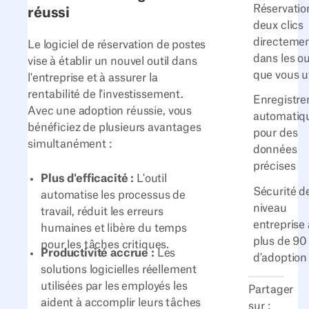
Réservatio
réussi
deux clics
directeme
Le logiciel de réservation de postes
dans les ou
vise à établir un nouvel outil dans
que vous ut
l'entreprise et à assurer la
rentabilité de l'investissement.
Enregistr
Avec une adoption réussie, vous
automatiq
bénéficiez de plusieurs avantages
pour des
simultanément :
données
précises
Plus d'efficacité :
L'outil
Sécurité d
automatise les processus de
niveau
travail, réduit les erreurs
entreprise
humaines et libère du temps
plus de 90
pour les tâches critiques.
Productivité accrue :
Les
d'adoption
solutions logicielles réellement
utilisées par les employés les
Partager
aident à accomplir leurs tâches
sur :