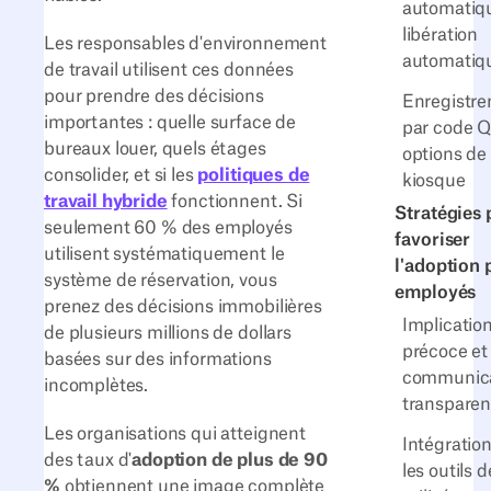
automatiqu
libération
Les responsables d'environnement
automatiq
de travail utilisent ces données
pour prendre des décisions
Enregistr
importantes : quelle surface de
par code Q
bureaux louer, quels étages
options de
consolider, et si les
politiques de
kiosque
travail hybride
fonctionnent. Si
Stratégies 
seulement 60 % des employés
favoriser
utilisent systématiquement le
l'adoption 
système de réservation, vous
employés
prenez des décisions immobilières
Implicatio
de plusieurs millions de dollars
précoce et
basées sur des informations
communica
incomplètes.
transparen
Les organisations qui atteignent
Intégratio
des taux d'
adoption de plus de 90
les outils d
%
obtiennent une image complète