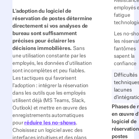
Résistance
employés e
L'adoption du logiciel de
fatigue
réservation de postes détermine
technolog
directement si vos analyses de
bureau sont suffisamment
Les no-sho
précises pour éclairer les
les réserva
décisions immobilières.
Sans
fantômes
une utilisation constante par les
sapent la
employés, les données d'utilisation
confiance
sont incomplètes et peu fiables.
Difficultés
Les tactiques qui favorisent
techniques
l'adoption : intégrer la réservation
lacunes
dans les outils que les employés
d'intégrati
utilisent déjà (MS Teams, Slack,
Phases de 
Outlook) et mettre en œuvre des
en œuvre d
enregistrements automatiques
logiciel de
pour
réduire les no-shows
.
réservation
Choisissez un logiciel avec des
postes
interfaces intuitives et des plans