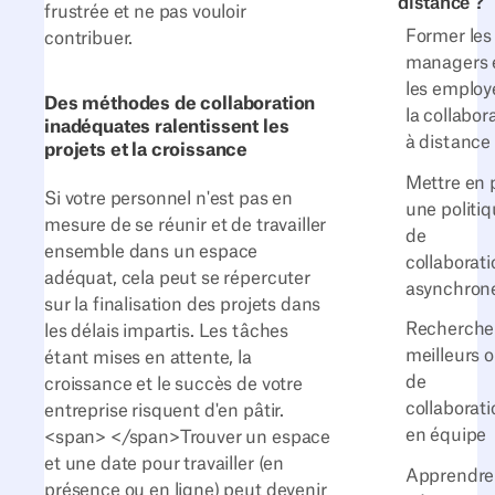
distance ?
frustrée et ne pas vouloir
Former les
contribuer.
managers 
les employ
Des méthodes de collaboration
la collabor
inadéquates ralentissent les
à distance
projets et la croissance
Mettre en 
Si votre personnel n'est pas en
une politi
mesure de se réunir et de travailler
de
ensemble dans un espace
collaborati
adéquat, cela peut se répercuter
asynchron
sur la finalisation des projets dans
Rechercher
les délais impartis. Les tâches
meilleurs o
étant mises en attente, la
de
croissance et le succès de votre
collaborati
entreprise risquent d'en pâtir.
en équipe
<span> </span>Trouver un espace
et une date pour travailler (en
Apprendre
présence ou en ligne) peut devenir