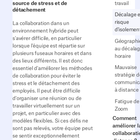
source de stress et de
travail
détachement
Décalage e
risque
La collaboration dans un
d'isolemen
environnement hybride peut
s'avérer difficile, en particulier
Géographi
lorsque l'équipe est répartie sur
au décala
plusieurs fuseaux horaires et dans
horaire
des lieux différents. Il est donc
Mauvaise
essentiel d'améliorer les méthodes
stratégie d
de collaboration pour éviter le
communica
stress et le détachement des
à distance
employés. Il peut être difficile
d'organiser une réunion ou de
Fatigue de
travailler virtuellement sur un
Zoom
projet, en particulier avec des
Comment
modèles flexibles. Si ces défis ne
améliorer l
sont pas relevés, votre équipe peut
collaborati
se sentir exceptionnellement