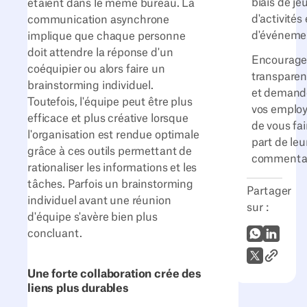
biais de jeu
étaient dans le même bureau. La
d'activités 
communication asynchrone
d'événeme
implique que chaque personne
doit attendre la réponse d'un
Encourage
coéquipier ou alors faire un
transpare
brainstorming individuel.
et demand
Toutefois, l'équipe peut être plus
vos emplo
efficace et plus créative lorsque
de vous fai
l'organisation est rendue optimale
part de leu
grâce à ces outils permettant de
commentai
rationaliser les informations et les
tâches. Parfois un brainstorming
Partager
individuel avant une réunion
sur :
d'équipe s'avère bien plus
concluant.
WhatsApp
LinkedI
Lien vers
X (Twitter)
Une forte collaboration crée des
liens plus durables