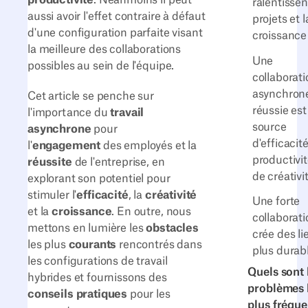
ralentissen
aussi avoir l'effet contraire à défaut
projets et l
d'une configuration parfaite visant
croissance
la meilleure des collaborations
Une
possibles au sein de l'équipe.
collaborati
asynchron
Cet article se penche sur
réussie est
l'importance du
travail
source
asynchrone
pour
d'efficacit
l'
engagement
des employés et la
productivit
réussite
de l'entreprise, en
de créativit
explorant son potentiel pour
stimuler l'
efficacité
, la
créativité
Une forte
et la
croissance
. En outre, nous
collaborati
mettons en lumière les
obstacles
crée des li
les plus
courants
rencontrés dans
plus durab
les configurations de travail
Quels sont 
hybrides et fournissons des
problèmes 
conseils pratiques
pour les
plus fréque