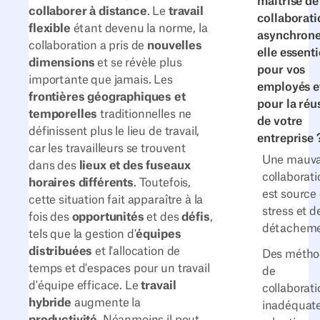
maîtrise de
collaborer à distance
. Le
travail
collaborati
flexible
étant devenu la norme, la
asynchrone
collaboration a pris de
nouvelles
elle essenti
dimensions
et se révèle plus
pour vos
importante que jamais. Les
employés e
frontières géographiques et
pour la réu
temporelles
traditionnelles ne
de votre
définissent plus le lieu de travail,
entreprise 
car les travailleurs se trouvent
Une mauva
dans des
lieux et des fuseaux
collaborati
horaires différents
. Toutefois,
est source
cette situation fait apparaître à la
stress et d
fois des
opportunités
et des
défis
,
détachem
tels que la gestion d'
équipes
distribuées
et l'allocation de
Des métho
temps et d'espaces pour un travail
de
d'équipe efficace. Le
travail
collaborati
hybride
augmente la
inadéquat
productivité
. Néanmoins il peut