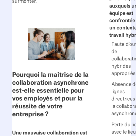
surmonter.
auxquels u
équipe est
confrontée
un context
travail hyb
Faute d'out
de
collaborati
hybrides
appropriés
Pourquoi la maîtrise de la
collaboration asynchrone
Absence d
est-elle essentielle pour
lignes
vos employés et pour la
directrices
réussite de votre
la collabor
entreprise ?
asynchron
Perte du li
avec le lie
Une mauvaise collaboration est