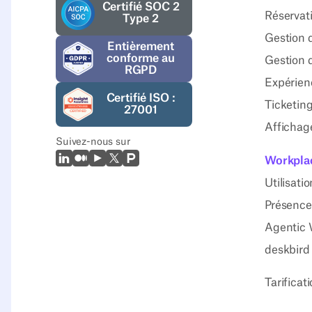
Certifié SOC 2
Réservat
Type 2
Gestion d
Entièrement
conforme au
Gestion 
RGPD
Expérienc
Certifié ISO :
Ticketin
27001
Affichag
Suivez-nous sur
LinkedIn
Moyen
Youtube
X (Twitter)
Prodcut Hunt
Workplac
Utilisati
Présence
Agentic 
deskbird
Tarificat