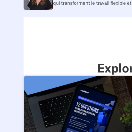
qui transforment le travail flexible e
Explo
Posez-vous ces 12 questions avant de démenager