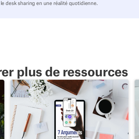
t le desk sharing en une réalité quotidienne.
rer plus de ressources
 de votre bureau
Guide : 7 arguments pour convaincre votre comité d'ent
L