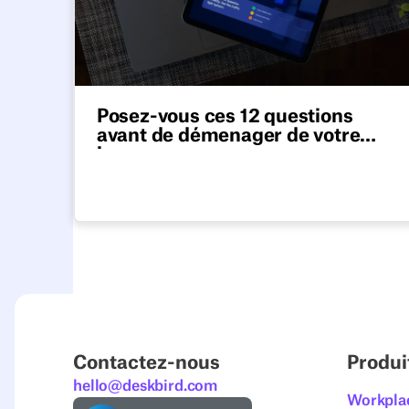
Posez-vous ces 12 questions
avant de démenager de votre
bureau
La plupart des déménagements de bureaux
sont basés sur des hypothèses. Utilisez cette
liste de contrôle en 12 questions pour savoir
si vous connaissez réellement votre taux de
présence, l'utilisation de votre espace et vos
besoins.
Contactez-nous
Produi
hello@deskbird.com
Workpla