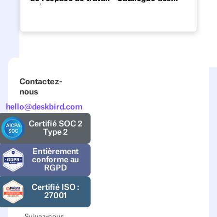
exigences
Téléchargez notre liste de contrôle
modifiable sur Excel qui regroupe les
fonctionnalités indispensables d'un logiciel
de réservation et de gestion d'espaces de
travail.
Contactez-
nous
hello@deskbird.com
Certifié SOC 2
Type 2
Entièrement
conforme au
RGPD
Certifié ISO :
27001