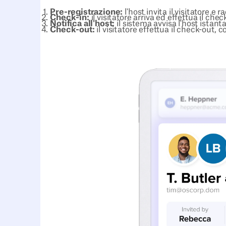
Pre-registrazione:
l'host invita il visitatore e r
Check-in:
il visitatore arriva ed effettua il che
Notifica all'host:
il sistema avvisa l'host ista
Check-out:
il visitatore effettua il check-out, 