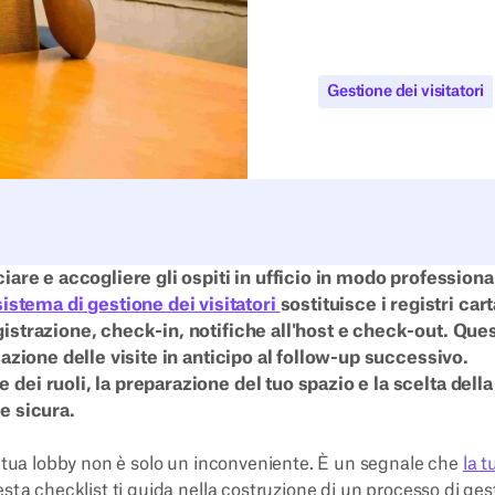
Gestione dei visitatori
ciare e accogliere gli ospiti in ufficio in modo professiona
sistema di gestione dei visitatori
sostituisce i registri car
gistrazione, check-in, notifiche all'host e check-out. Que
icazione delle visite in anticipo al follow-up successivo.
 dei ruoli, la preparazione del tuo spazio e la scelta della
 e sicura.
a tua lobby non è solo un inconveniente. È un segnale che
la t
esta checklist ti guida nella costruzione di un processo di ges