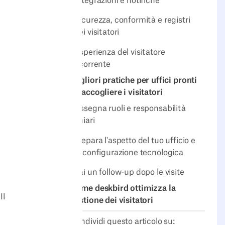
Integrazioni e notifiche
Sicurezza, conformità e registri
dei visitatori
Esperienza del visitatore
ricorrente
Migliori pratiche per uffici pronti
ad accogliere i visitatori
Assegna ruoli e responsabilità
chiari
Prepara l'aspetto del tuo ufficio e
la configurazione tecnologica
Fai un follow-up dopo le visite
Come deskbird ottimizza la
Il
gestione dei visitatori
Condividi questo articolo su: