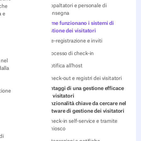
Appaltatori e personale di
iche
consegna
a e
Come funzionano i sistemi di
gestione dei visitatori
Pre-registrazione e inviti
Processo di check-in
 nel
Notifica all'host
dalla
Check-out e registri dei visitatori
Vantaggi di una gestione efficace
tione
dei visitatori
Funzionalità chiave da cercare nel
software di gestione dei visitatori
Check-in self-service e tramite
Chiosco
di