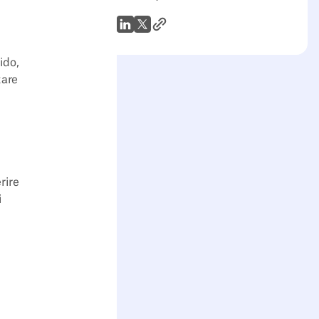
Link all'articolo
WhatsApp
LinkedIn
X (Twitter)
ido,
tare
rire
i