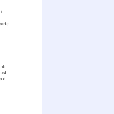
il
parte
nti
host
a di