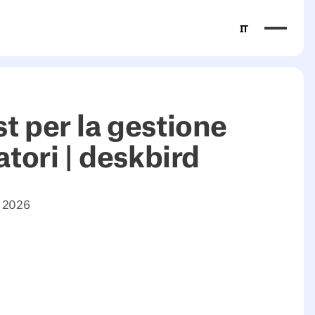
IT
ader to introduce the required feature comparison table.">
t per la gestione
atori | deskbird
o 2026