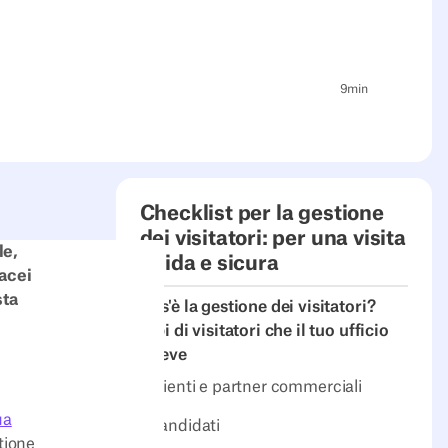
9
min
Checklist per la gestione
dei visitatori: per una visita
le,
fluida e sicura
tacei
sta
Cos'è la gestione dei visitatori?
Tipi di visitatori che il tuo ufficio
riceve
Clienti e partner commerciali
ua
Candidati
tione