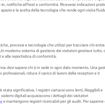
-in, notifiche all'host e conformità. Riceverai indicazioni prat
 spazio e la scelta della tecnologia che rende ogni visita fluid
tiche, processi e tecnologia che utilizzi per tracciare chi entra
 Un moderno sistema di gestione dei visitatori gestisce tutto, 
t e alla reportistica di conformità.
vvia: devi sapere chi è in sede in ogni dato momento. Una ges
professionali, riduce il carico di lavoro della reception e ti
 stata significativa. I registri cartacei sono lenti, illeggibili e
istemi digitali acquisiscono i dettagli dei visitatori
le
e mantengono registri ricercabili per gli audit. Per saperne 