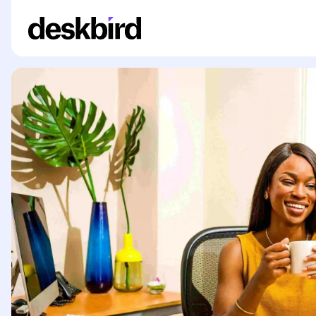
<table><thead><tr><th><span data-changeset="true" data-cha