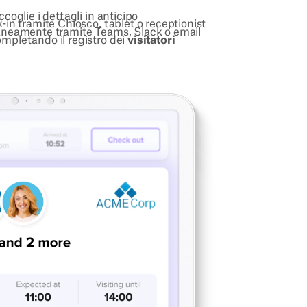
accoglie i dettagli in anticipo
ck-in tramite Chiosco, tablet o receptionist
ntaneamente tramite Teams, Slack o email
completando il registro dei
visitatori