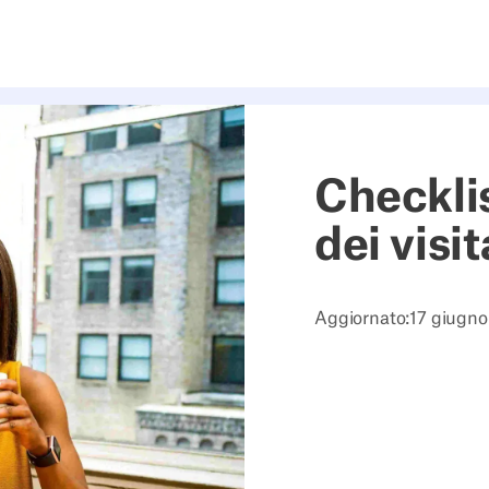
ngeset-index="133" data-reason="Added the Feature table he
Checklis
dei visit
Aggiornato:
17 giugn