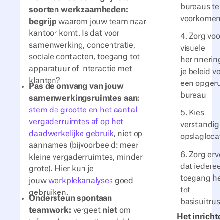
bureaus te
soorten werkzaamheden:
voorkome
begrijp
waarom jouw team naar
kantoor komt. Is dat voor
4. Zorg voo
samenwerking, concentratie,
visuele
sociale contacten, toegang tot
herinnerin
apparatuur of interactie met
je beleid v
klanten?
een opger
Pas de omvang van jouw
bureau
samenwerkingsruimtes aan:
stem de grootte en het aantal
5. Kies
vergaderruimtes af op het
verstandig
daadwerkelijke gebruik
, niet op
opslagloca
aannames (bijvoorbeeld: meer
6. Zorg erv
kleine vergaderruimtes, minder
dat iedere
grote). Hier kun je
toegang he
jouw
werkplekanalyses
goed
tot
gebruiken.
Ondersteun spontaan
basisuitrus
teamwork:
vergeet
niet
om
Het inricht