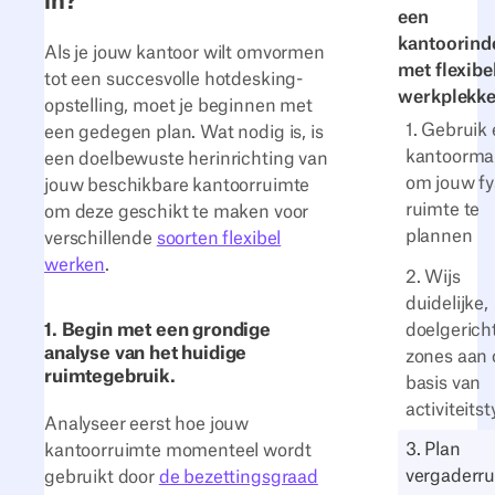
in?
een
kantoorind
Als je jouw kantoor wilt omvormen
met flexibe
tot een succesvolle hotdesking-
werkplekk
opstelling, moet je beginnen met
1. Gebruik
een gedegen plan. Wat nodig is, is
kantoorma
een doelbewuste herinrichting van
om jouw fy
jouw beschikbare kantoorruimte
ruimte te
om deze geschikt te maken voor
plannen
verschillende
soorten flexibel
werken
.
2. Wijs
duidelijke,
doelgerich
1. Begin met een grondige
analyse van het huidige
zones aan 
ruimtegebruik.
basis van
activiteits
Analyseer eerst hoe jouw
3. Plan
kantoorruimte momenteel wordt
vergaderr
gebruikt door
de bezettingsgraad