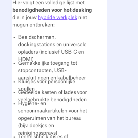
Hier volgt een volledige lijst met
benodigdheden voor hot desking
die in jouw
hybride werkplek
niet
mogen ontbreken:
Beeldschermen,
dockingstations en universele
opladers (inclusief USB-C en
HDMI)
Gemakkelijke toegang tot
stopcontacten, USB-
aansluitingen en kabelbeheer
Kluisjes voor persoonlijke
spullen
Gedeelde kasten of lades voor
veelgebruikte benodigdheden
Hygiëne- en
schoonmaakartikelen voor het
opgeruimen van het bureau
(bijv. doekjes en
reinigingssprays)
Technische kluisjes of