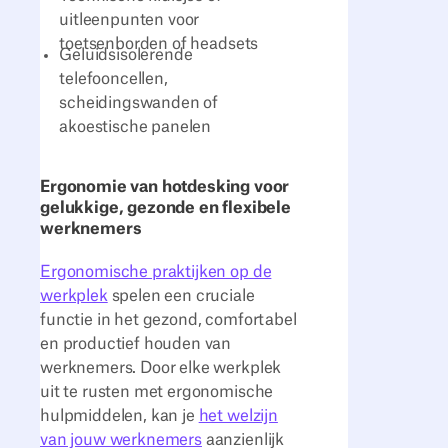
uitleenpunten voor
toetsenborden of headsets
Geluidsisolerende
telefooncellen,
scheidingswanden of
akoestische panelen
Ergonomie van hotdesking voor
gelukkige, gezonde en flexibele
werknemers
Ergonomische praktijken op de
werkplek
spelen een cruciale
functie in het gezond, comfortabel
en productief houden van
werknemers. Door elke werkplek
uit te rusten met ergonomische
hulpmiddelen, kan je
het welzijn
van jouw werknemers
aanzienlijk