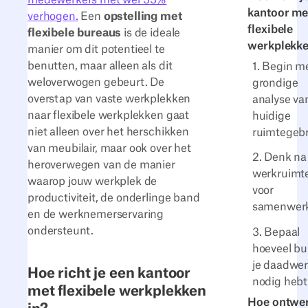
kantoor me
verhogen.
Een
opstelling met
flexibele
flexibele bureaus
is de ideale
werkplekke
manier om dit potentieel te
benutten, maar alleen als dit
1. Begin m
weloverwogen gebeurt. De
grondige
overstap van vaste werkplekken
analyse va
naar flexibele werkplekken gaat
huidige
niet alleen over het herschikken
ruimtegebr
van meubilair, maar ook over het
2. Denk na
heroverwegen van de manier
werkruimt
waarop jouw werkplek de
voor
productiviteit, de onderlinge band
samenwer
en de werknemerservaring
ondersteunt.
3. Bepaal
hoeveel bu
je daadwer
Hoe richt je een kantoor
nodig hebt
met flexibele werkplekken
Hoe ontwer