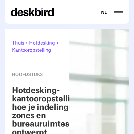
NL
Thuis
Hotdesking
Kantooropstelling
HOOFDSTUK
3
Hotdesking-
kantooropstelling:
hoe je indelingen,
zones en
bureauruimtes
ontwerpt