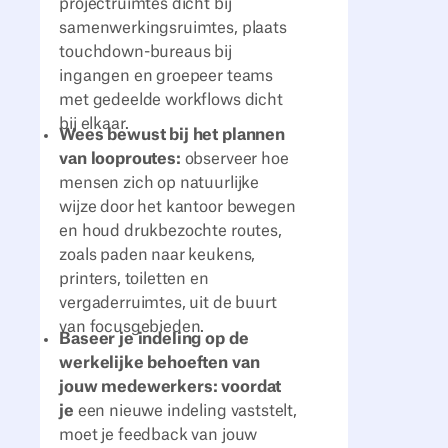
projectruimtes dicht bij
samenwerkingsruimtes, plaats
touchdown-bureaus bij
ingangen en groepeer teams
met gedeelde workflows dicht
bij elkaar.
Wees bewust bij het plannen
van looproutes:
observeer hoe
mensen zich op natuurlijke
wijze door het kantoor bewegen
en houd drukbezochte routes,
zoals paden naar keukens,
printers, toiletten en
vergaderruimtes, uit de buurt
van focusgebieden.
Baseer je indeling op de
werkelijke behoeften van
jouw medewerkers: voordat
je
een nieuwe indeling vaststelt,
moet je feedback van jouw