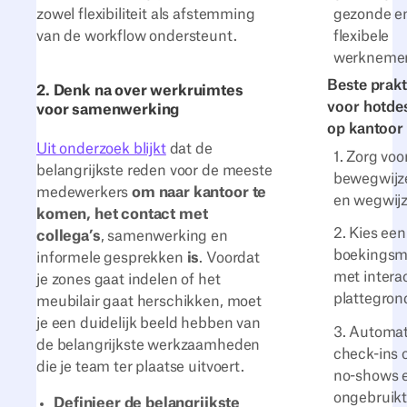
gezonde e
zowel flexibiliteit als afstemming
flexibele
van de workflow ondersteunt.
werkneme
Beste prakt
2. Denk na over werkruimtes
voor hotde
voor samenwerking
op kantoor
Uit onderzoek blijkt
dat de
1. Zorg voo
belangrijkste reden voor de meeste
bewegwijz
medewerkers
om naar kantoor te
en wegwijz
komen, het contact met
2. Kies een
collega’s
, samenwerking en
boekingsm
informele gesprekken
is
. Voordat
met intera
je zones gaat indelen of het
plattegro
meubilair gaat herschikken, moet
je een duidelijk beeld hebben van
3. Automat
de belangrijkste werkzaamheden
check-ins
die je team ter plaatse uitvoert.
no-shows 
ongebruik
Definieer de belangrijkste