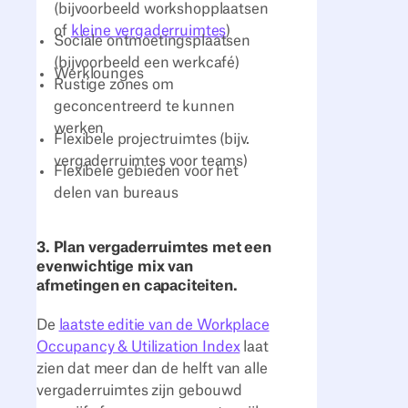
(bijvoorbeeld workshopplaatsen
of
kleine vergaderruimtes
)
Sociale ontmoetingsplaatsen
(bijvoorbeeld een werkcafé)
Werklounges
Rustige zones om
geconcentreerd te kunnen
werken
Flexibele projectruimtes (bijv.
vergaderruimtes voor teams)
Flexibele gebieden voor het
delen van bureaus
3. Plan vergaderruimtes met een
evenwichtige mix van
afmetingen en capaciteiten.
De
laatste editie van de Workplace
Occupancy & Utilization Index
laat
zien dat meer dan de helft van alle
vergaderruimtes zijn gebouwd