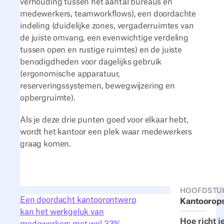
verhouding tussen het aantal bureaus en
medewerkers, teamworkflows), een doordachte
indeling (duidelijke zones, vergaderruimtes van
de juiste omvang, een evenwichtige verdeling
tussen open en rustige ruimtes) en de juiste
benodigdheden voor dagelijks gebruik
(ergonomische apparatuur,
reserveringssystemen, bewegwijzering en
opbergruimte).
Als je deze drie punten goed voor elkaar hebt,
wordt het kantoor een plek waar medewerkers
graag komen.
HOOFDSTU
Een doordacht kantoorontwerp
Kantoorops
kan het werkgeluk van
Hoe richt j
medewerkers met wel 33%