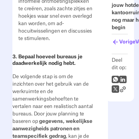
informele ontmoetingsplekken
jouw hotde
te creëren, zoals zachte zitjes en
kantoorrui
hoekjes waar snel even overlegd
nog maar h
kan worden, om ad-
begin
hocuitwisselingen en discussies
te stimuleren.
Vorige
V
3. Bepaal hoeveel bureaus je
Deel
daadwerkelijk nodig hebt.
dit op:
De volgende stap is om de
WhatsApp
LinkedI
inzichten over het gebruik van de
Link naar
X (Twitter)
werkruimte en de
samenwerkingsbehoeften te
vertalen naar een realistisch aantal
bureaus. Door jouw planning te
baseren op
gegevens, wekelijkse
aanwezigheids patronen en
teamspecifiek gedrag
, kan je de