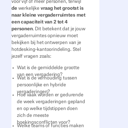
voor vijf of meer personen, terwijl
de
werkelijke
vraag het grootst is
naar kleine vergaderruimtes met
een capaciteit van 2 tot 4
personen
. Dit betekent dat je jouw
vergaderruimtes opnieuw moet
bekijken bij het ontwerpen van je
hotdesking-kantoorindeling. Stel
jezelf vragen zoals:
Wat is de gemiddelde grootte
van een vergadering?
Wat is de verhouding tussen
persoonlijke en hybride
vergaderingen?
Hoe vaak worden er gedurende
de week vergaderingen gepland
en op welke tijdstippen doen
zich de meeste
boekingsconflicten voor?
Welke teams of functies maken