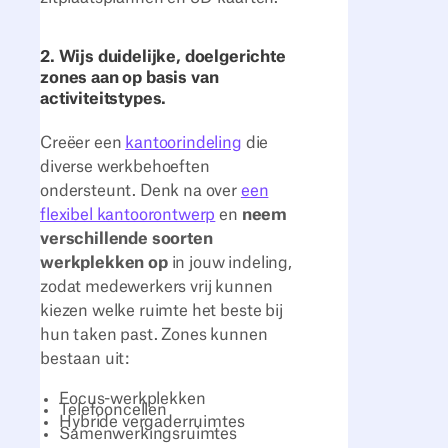
2. Wijs duidelijke, doelgerichte
zones aan op basis van
activiteitstypes.
Creëer een
kantoorindeling
die
diverse werkbehoeften
ondersteunt. Denk na over
een
flexibel kantoorontwerp
en
neem
verschillende soorten
werkplekken op
in jouw indeling,
zodat medewerkers vrij kunnen
kiezen welke ruimte het beste bij
hun taken past. Zones kunnen
bestaan uit:
Focus-werkplekken
Telefooncellen
Hybride vergaderruimtes
Samenwerkingsruimtes