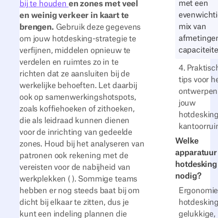
met een
bij te houden
en zones met veel
evenwicht
en weinig verkeer in kaart te
mix van
brengen.
Gebruik deze gegevens
afmetinge
om jouw hotdesking-strategie te
capaciteite
verfijnen, middelen opnieuw te
verdelen en ruimtes zo in te
4. Praktisc
richten dat ze aansluiten bij de
tips voor h
werkelijke behoeften. Let daarbij
ontwerpen
ook op samenwerkingshotspots,
jouw
zoals koffiehoeken of zithoeken,
hotdesking
die als leidraad kunnen dienen
kantoorru
voor de inrichting van gedeelde
Welke
zones. Houd bij het analyseren van
apparatuur
patronen ook rekening met de
hotdesking
vereisten voor de nabijheid van
nodig?
werkplekken (
). Sommige teams
Ergonomie
hebben er nog steeds baat bij om
hotdesking
dicht bij elkaar te zitten, dus je
gelukkige,
kunt een indeling plannen die