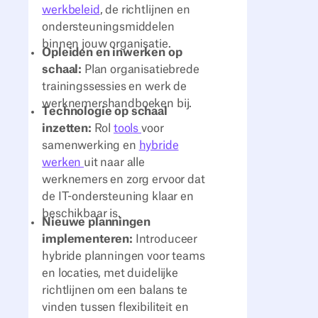
werkbeleid
, de richtlijnen en
ondersteuningsmiddelen
binnen jouw organisatie.
Opleiden en inwerken op
schaal:
Plan organisatiebrede
trainingssessies en werk de
werknemershandboeken bij.
Technologie op schaal
inzetten:
Rol
tools
voor
samenwerking en
hybride
werken
uit naar alle
werknemers en zorg ervoor dat
de IT-ondersteuning klaar en
beschikbaar is.
Nieuwe planningen
implementeren:
Introduceer
hybride planningen voor teams
en locaties, met duidelijke
richtlijnen om een balans te
vinden tussen flexibiliteit en