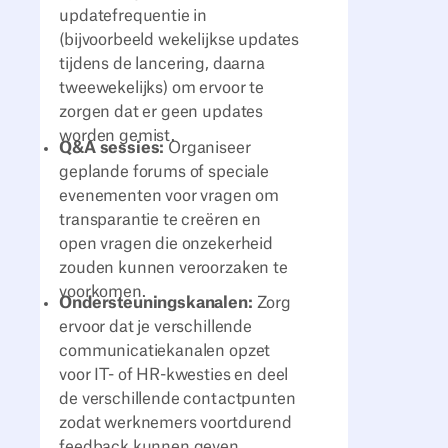
updatefrequentie in
(bijvoorbeeld wekelijkse updates
tijdens de lancering, daarna
tweewekelijks) om ervoor te
zorgen dat er geen updates
worden gemist.
Q&A sessies:
Organiseer
geplande forums of speciale
evenementen voor vragen om
transparantie te creëren en
open vragen die onzekerheid
zouden kunnen veroorzaken te
voorkomen.
Ondersteuningskanalen:
Zorg
ervoor dat je verschillende
communicatiekanalen opzet
voor IT- of HR-kwesties en deel
de verschillende contactpunten
zodat werknemers voortdurend
feedback kunnen geven.