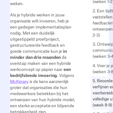
(weken 1-2
weken.
2. Een tijdl
Als je hybride werken in jouw
vaststellen
organisatie wilt invoeren, heb je
feedback
een gedegen implementatieplan
ontwerpen
nodig. Met een duidelijk
2-3)
uitgestippeld proefproject,
3. Ontwer
gestructureerde feedback en
communica
goede communicatie kun je
in
(weken 3-4
minder dan drie maanden
de
overstap maken van een hybride
4. Voer je p
werkconcept op papier naar
een
(weken 3-8
bedrijfsbrede invoering.
Volgens
5. Beoorde
McKinsey
is de kans aanzienlijk
verfijnen e
groter dat organisaties die hun
voorbereid
medewerkers betrekken bij het
volledige ui
ontwerpen van hun hybride model,
(week 8-9)
een sterke acceptatie en blijvende
betrokkenheid zien.