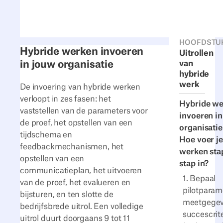
HOOFDSTU
Hybride werken invoeren
Uitrollen
in jouw organisatie
van
hybride
werk
De invoering van hybride werken
verloopt in zes fasen: het
Hybride w
vaststellen van de parameters voor
invoeren i
de proef, het opstellen van een
organisatie
tijdschema en
Hoe voer je
feedbackmechanismen, het
werken sta
opstellen van een
stap in?
communicatieplan, het uitvoeren
1. Bepaal
van de proef, het evalueren en
pilotparam
bijsturen, en ten slotte de
meetgegev
bedrijfsbrede uitrol. Een volledige
succescrit
uitrol duurt doorgaans 9 tot 11