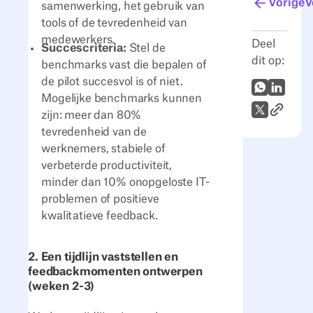
Vorige
V
samenwerking, het gebruik van
tools of de tevredenheid van
medewerkers.
Deel
Succescriteria:
Stel de
dit op:
benchmarks vast die bepalen of
de pilot succesvol is of niet.
WhatsApp
LinkedI
Mogelijke benchmarks kunnen
Link naar
X (Twitter)
zijn: meer dan 80%
tevredenheid van de
werknemers, stabiele of
verbeterde productiviteit,
minder dan 10% onopgeloste IT-
problemen of positieve
kwalitatieve feedback.
2. Een tijdlijn vaststellen en
feedbackmomenten ontwerpen
(weken 2-3)