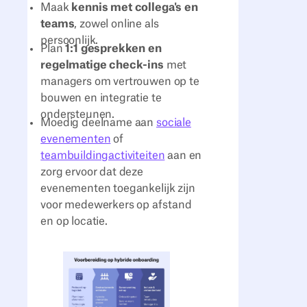
Maak
kennis met collega's en
teams
, zowel online als
persoonlijk.
Plan
1:1 gesprekken en
regelmatige check-ins
met
managers om vertrouwen op te
bouwen en integratie te
ondersteunen.
Moedig deelname aan
sociale
evenementen
of
teambuildingactiviteiten
aan en
zorg ervoor dat deze
evenementen toegankelijk zijn
voor medewerkers op afstand
en op locatie.