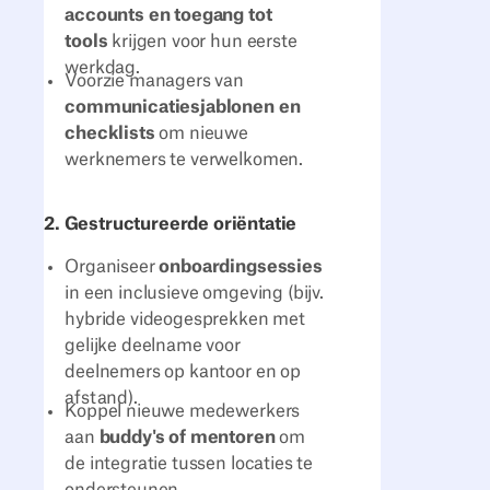
accounts en toegang tot
tools
krijgen voor hun eerste
werkdag.
Voorzie managers van
communicatiesjablonen en
checklists
om nieuwe
werknemers te verwelkomen.
2. Gestructureerde oriëntatie
Organiseer
onboardingsessies
in een inclusieve omgeving (bijv.
hybride videogesprekken met
gelijke deelname voor
deelnemers op kantoor en op
afstand).
Koppel nieuwe medewerkers
aan
buddy's of mentoren
om
de integratie tussen locaties te
ondersteunen.