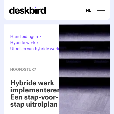
NL
Handleidingen
Hybride werk
Uitrollen van hybride werk
HOOFDSTUK
7
Hybride werk
implementeren:
Een stap-voor-
stap uitrolplan