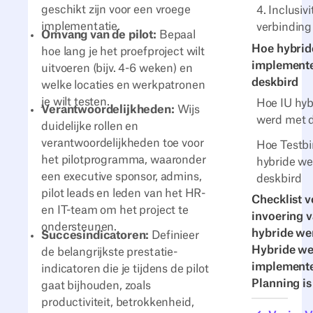
geschikt zijn voor een vroege
4. Inclusivi
implementatie.
verbinding
Omvang van de pilot:
Bepaal
Hoe hybrid
hoe lang je het proefproject wilt
implement
uitvoeren (bijv. 4-6 weken) en
deskbird
welke locaties en werkpatronen
je wilt testen.
Hoe IU hyb
Verantwoordelijkheden:
Wijs
werd met 
duidelijke rollen en
verantwoordelijkheden toe voor
Hoe Testbi
het pilotprogramma, waaronder
hybride w
een executive sponsor, admins,
deskbird
pilot leads en leden van het HR-
Checklist v
en IT-team om het project te
invoering 
ondersteunen.
hybride we
Succesindicatoren:
Definieer
Hybride we
de belangrijkste prestatie-
implemente
indicatoren die je tijdens de pilot
Planning is
gaat bijhouden, zoals
productiviteit, betrokkenheid,