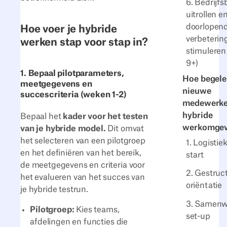
6. Bedrijf
uitrollen e
doorlopen
Hoe voer je hybride
verbeterin
werken stap voor stap in?
stimuleren
9+)
1. Bepaal pilotparameters,
Hoe begelei
meetgegevens en
nieuwe
succescriteria (weken 1-2)
medewerker
hybride
Bepaal het
kader voor het testen
werkomgev
van je hybride model.
Dit omvat
het selecteren van een pilotgroep
1. Logistie
en het definiëren van het bereik,
start
de meetgegevens en criteria voor
2. Gestruc
het evalueren van het succes van
oriëntatie
je hybride testrun.
3. Samenw
Pilotgroep:
Kies teams,
set-up
afdelingen en functies die