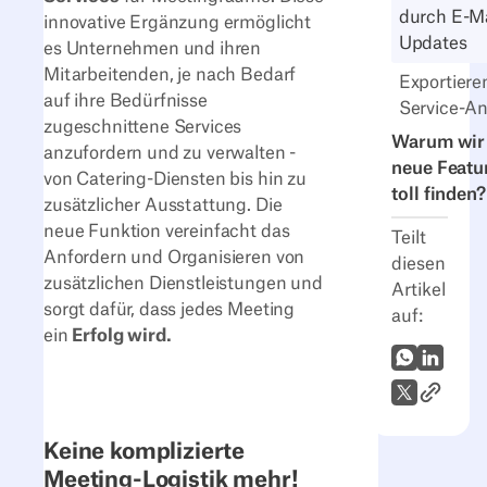
durch E-Ma
innovative Ergänzung ermöglicht
Updates
es Unternehmen und ihren
Mitarbeitenden, je nach Bedarf
Exportiere
auf ihre Bedürfnisse
Service-A
zugeschnittene Services
Warum wir
anzufordern und zu verwalten -
neue Featu
von Catering-Diensten bis hin zu
toll finden?
zusätzlicher Ausstattung. Die
neue Funktion vereinfacht das
Teilt
Anfordern und Organisieren von
diesen
zusätzlichen Dienstleistungen und
Artikel
sorgt dafür, dass jedes Meeting
auf:
ein
Erfolg wird.
WhatsApp
LinkedI
Link zum
X (Twitter)
Keine komplizierte
Meeting-Logistik mehr!