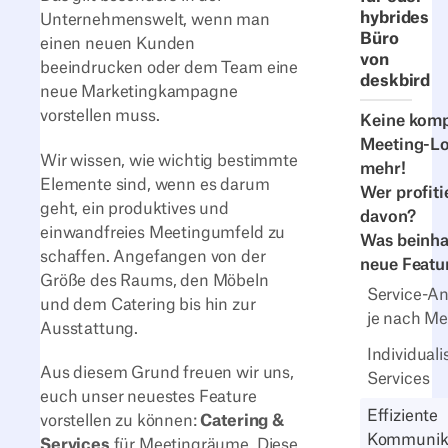
hybrides
Unternehmenswelt, wenn man
Büro
einen neuen Kunden
von
beeindrucken oder dem Team eine
deskbird
neue Marketingkampagne
vorstellen muss.
Keine komp
Meeting-Lo
Wir wissen, wie wichtig bestimmte
mehr!
Elemente sind, wenn es darum
Wer profiti
geht, ein produktives und
davon?
einwandfreies Meetingumfeld zu
Was beinha
schaffen. Angefangen von der
neue Featu
Größe des Raums, den Möbeln
Service-A
und dem Catering bis hin zur
je nach Me
Ausstattung.
Individuali
Aus diesem Grund freuen wir uns,
Services
euch unser neuestes Feature
Effiziente
vorstellen zu können:
Catering &
Kommunik
Services
für Meetingräume. Diese