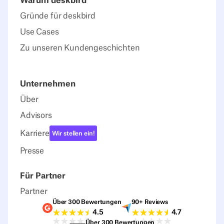
Warum deskbird
Gründe für deskbird
Use Cases
Zu unseren Kundengeschichten
Unternehmen
Über
Advisors
Karriere
Wir stellen ein!
Presse
Für Partner
Partner
Über 300 Bewertungen
90+ Reviews
G2-Bewertungen
Capterra-Bewertu
4.5
4.7
Über 300 Bewertungen
Sourceforge-Bewertungen