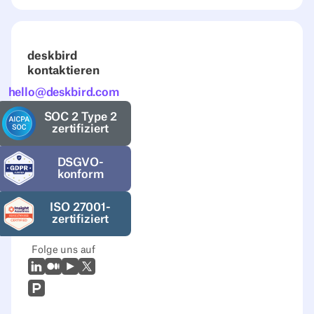
deskbird
kontaktieren
hello@deskbird.com
SOC 2 Type 2
zertifiziert
DSGVO-
konform
ISO 27001-
zertifiziert
Folge uns auf
LinkedIn
Mittel
Youtube
X (Twitter)
Prodcut Hunt