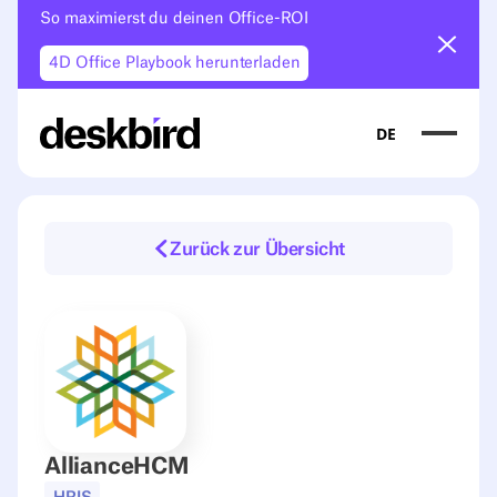
So maximierst du deinen Office-ROI
Ankün
4D Office Playbook herunterladen
DE
Zurück zur Übersicht
AllianceHCM