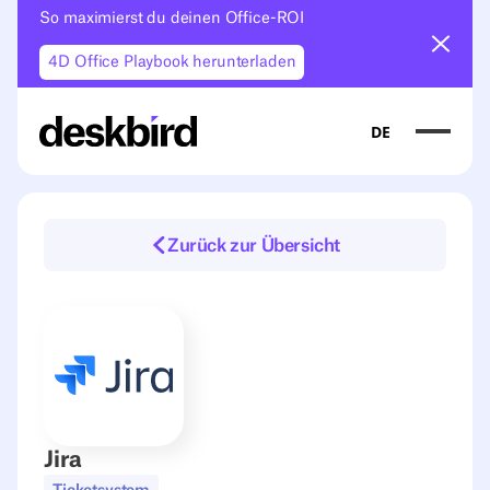
So maximierst du deinen Office-ROI
Ankün
4D Office Playbook herunterladen
DE
Zurück zur Übersicht
Jira