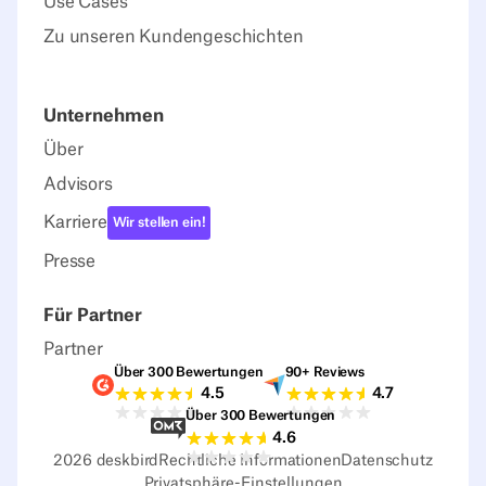
Use Cases
Zu unseren Kundengeschichten
Unternehmen
Über
Advisors
Karriere
Wir stellen ein!
Presse
Für Partner
Partner
Über 300 Bewertungen
90+ Reviews
G2-Bewertungen
Capterra-Bewertu
4.5
4.7
Über 300 Bewertungen
Sourceforge-Bewertungen
4.6
2026
deskbird
Rechtliche Informationen
Datenschutz
Privatsphäre-Einstellungen