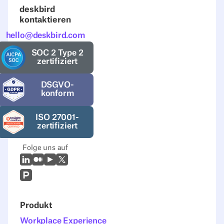
deskbird
kontaktieren
hello@deskbird.com
SOC 2 Type 2
zertifiziert
DSGVO-
konform
ISO 27001-
zertifiziert
Folge uns auf
LinkedIn
Mittel
Youtube
X (Twitter)
Prodcut Hunt
Produkt
Workplace Experience